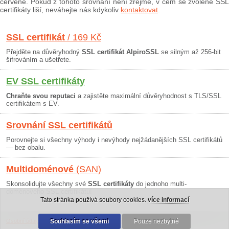
červeně. Pokud z tohoto srovnání není zřejmé, v čem se zvolené SSL
certifikáty liší, neváhejte nás kdykoliv
kontaktovat
.
SSL certifikát
/ 169 Kč
Přejděte na důvěryhodný
SSL certifikát AlpiroSSL
se silným až 256-bit
šifrováním a ušetřete.
EV SSL certifikáty
Chraňte svou reputaci
a zajistěte maximální důvěryhodnost s TLS/SSL
certifikátem s EV.
Srovnání SSL certifikátů
Porovnejte si všechny výhody i nevýhody nejžádanějších SSL certifikátů
— bez obalu.
Multidoménové
(SAN)
Skonsolidujte všechny své
SSL certifikáty
do jednoho multi-
doménového SSL certifikátu!
Tato stránka používá soubory cookies.
více informací
Osobní údaje
|
Obchodní podmínky
Souhlasím se všemi
|
30 dní záruka
Pouze nezbytné