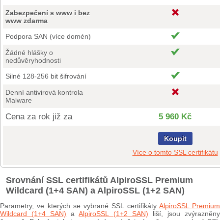
Zabezpečení s www i bez
www zdarma
Podpora SAN (více domén)
Žádné hlášky o
nedůvěryhodnosti
Silné 128-256 bit šifrování
Denní antivirová kontrola
Malware
Cena za rok již za
5 960 Kč
Koupit
Více o tomto SSL certifikátu
Srovnání SSL certifikátů AlpiroSSL Premium
Wildcard (1+4 SAN) a AlpiroSSL (1+2 SAN)
Parametry, ve kterých se vybrané SSL certifikáty
AlpiroSSL Premium
Wildcard (1+4 SAN)
a
AlpiroSSL (1+2 SAN)
liší, jsou zvýrazněn