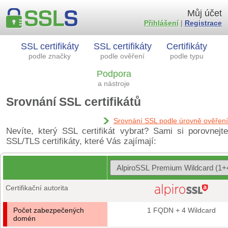
Můj účet
Přihlášení
|
Registrace
SSL certifikáty
SSL certifikáty
Certifikáty
podle značky
podle ověření
podle typu
Podpora
a nástroje
Srovnání SSL certifikátů
Srovnání SSL podle úrovně ověření
Nevíte, který SSL certifikát vybrat? Sami si porovnejte
SSL/TLS certifikáty, které Vás zajímají:
Certifikační autorita
Počet zabezpečených
1 FQDN + 4 Wildcard
domén