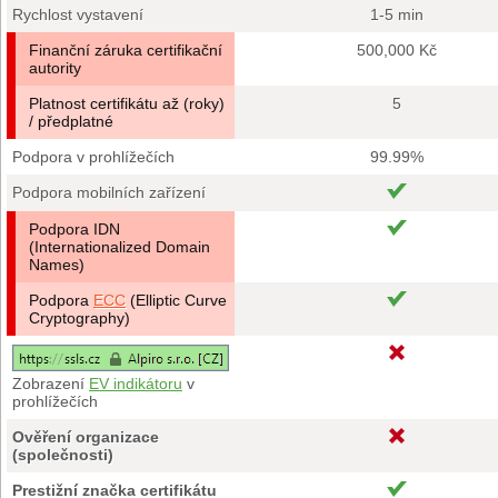
Rychlost vystavení
1-5 min
Finanční záruka certifikační
500,000 Kč
autority
Platnost certifikátu až (roky)
5
/ předplatné
Podpora v prohlížečích
99.99%
Podpora mobilních zařízení
Podpora IDN
(Internationalized Domain
Names)
Podpora
ECC
(Elliptic Curve
Cryptography)
Zobrazení
EV indikátoru
v
prohlížečích
Ověření organizace
(společnosti)
Prestižní značka certifikátu