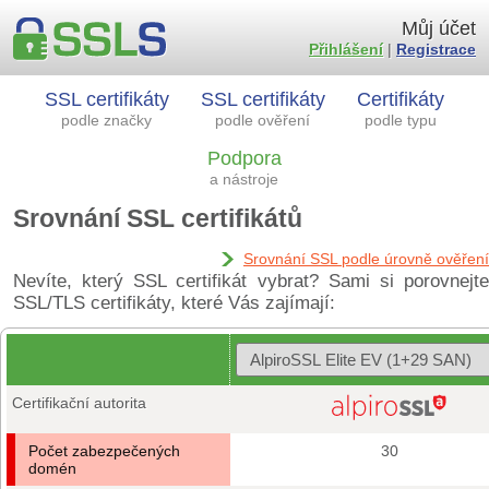
Můj účet
Přihlášení
|
Registrace
SSL certifikáty
SSL certifikáty
Certifikáty
podle značky
podle ověření
podle typu
Podpora
a nástroje
Srovnání SSL certifikátů
Srovnání SSL podle úrovně ověření
Nevíte, který SSL certifikát vybrat? Sami si porovnejte
SSL/TLS certifikáty, které Vás zajímají:
Certifikační autorita
Počet zabezpečených
30
domén