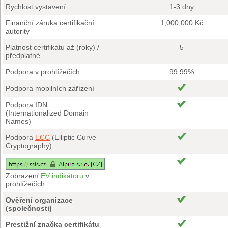
Rychlost vystavení
1-3 dny
Finanční záruka certifikační
1,000,000 Kč
autority
Platnost certifikátu až (roky) /
5
předplatné
Podpora v prohlížečích
99.99%
Podpora mobilních zařízení
Podpora IDN
(Internationalized Domain
Names)
Podpora
ECC
(Elliptic Curve
Cryptography)
Zobrazení
EV indikátoru
v
prohlížečích
Ověření organizace
(společnosti)
Prestižní značka certifikátu