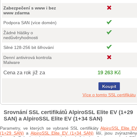
Zabezpečení s www i bez
www zdarma
Podpora SAN (více domén)
Žádné hlášky o
nedůvěryhodnosti
Silné 128-256 bit šifrování
Denní antivirová kontrola
Malware
Cena za rok již za
19 263 Kč
Koupit
Více o tomto SSL certifikátu
Srovnání SSL certifikátů AlpiroSSL Elite EV (1+29
SAN) a AlpiroSSL Elite EV (1+34 SAN)
Parametry, ve kterých se vybrané SSL certifikáty
AlpiroSSL Elite E
(1+29 SAN)
a
AlpiroSSL Elite EV (1+34 SAN)
liší, jsou zvýrazněn