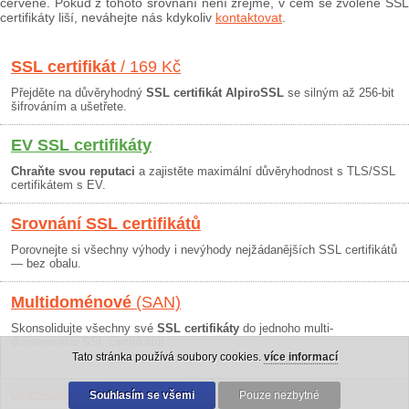
červeně. Pokud z tohoto srovnání není zřejmé, v čem se zvolené SSL
certifikáty liší, neváhejte nás kdykoliv
kontaktovat
.
SSL certifikát
/ 169 Kč
Přejděte na důvěryhodný
SSL certifikát AlpiroSSL
se silným až 256-bit
šifrováním a ušetřete.
EV SSL certifikáty
Chraňte svou reputaci
a zajistěte maximální důvěryhodnost s TLS/SSL
certifikátem s EV.
Srovnání SSL certifikátů
Porovnejte si všechny výhody i nevýhody nejžádanějších SSL certifikátů
— bez obalu.
Multidoménové
(SAN)
Skonsolidujte všechny své
SSL certifikáty
do jednoho multi-
doménového SSL certifikátu!
Tato stránka používá soubory cookies.
více informací
Osobní údaje
|
Obchodní podmínky
Souhlasím se všemi
|
30 dní záruka
Pouze nezbytné