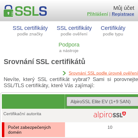
Můj účet
Přihlášení
|
Registrace
SSL certifikáty
SSL certifikáty
Certifikáty
podle značky
podle ověření
podle typu
Podpora
a nástroje
Srovnání SSL certifikátů
Srovnání SSL podle úrovně ověření
Nevíte, který SSL certifikát vybrat? Sami si porovnejte
SSL/TLS certifikáty, které Vás zajímají:
Certifikační autorita
Počet zabezpečených
10
domén