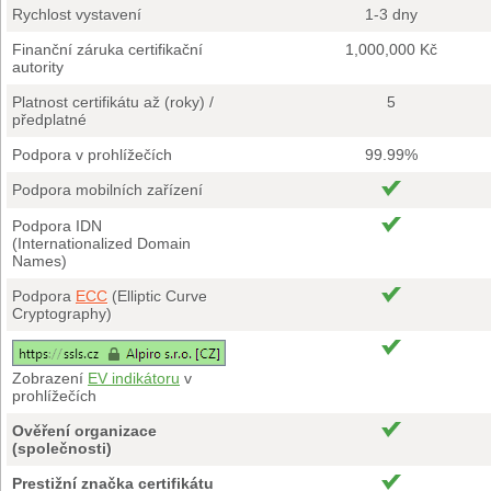
Rychlost vystavení
1-3 dny
Finanční záruka certifikační
1,000,000 Kč
autority
Platnost certifikátu až (roky) /
5
předplatné
Podpora v prohlížečích
99.99%
Podpora mobilních zařízení
Podpora IDN
(Internationalized Domain
Names)
Podpora
ECC
(Elliptic Curve
Cryptography)
Zobrazení
EV indikátoru
v
prohlížečích
Ověření organizace
(společnosti)
Prestižní značka certifikátu