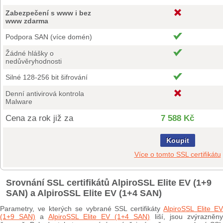
Zabezpečení s www i bez
www zdarma
Podpora SAN (více domén)
Žádné hlášky o
nedůvěryhodnosti
Silné 128-256 bit šifrování
Denní antivirová kontrola
Malware
Cena za rok již za
7 588 Kč
Koupit
Více o tomto SSL certifikátu
Srovnání SSL certifikátů AlpiroSSL Elite EV (1+9
SAN) a AlpiroSSL Elite EV (1+4 SAN)
Parametry, ve kterých se vybrané SSL certifikáty
AlpiroSSL Elite E
(1+9 SAN)
a
AlpiroSSL Elite EV (1+4 SAN)
liší, jsou zvýrazněn