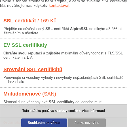
Pokud z tohoto srovnání není zřejmé, v čem se zvolené SSL certifikáty
liší, neváhejte nás kdykoliv
kontaktovat
.
SSL certifikát
/ 169 Kč
Přejděte na důvěryhodný
SSL certifikát AlpiroSSL
se silným až 256-bit
šifrováním a ušetřete.
EV SSL certifikáty
Chraňte svou reputaci
a zajistěte maximální důvěryhodnost s TLS/SSL
certifikátem s EV.
Srovnání SSL certifikátů
Porovnejte si všechny výhody i nevýhody nejžádanějších SSL certifikátů
— bez obalu.
Multidoménové
(SAN)
Skonsolidujte všechny své
SSL certifikáty
do jednoho multi-
doménového SSL certifikátu!
Tato stránka používá soubory cookies.
více informací
Osobní údaje
|
Obchodní podmínky
Souhlasím se všemi
|
30 dní záruka
Pouze nezbytné