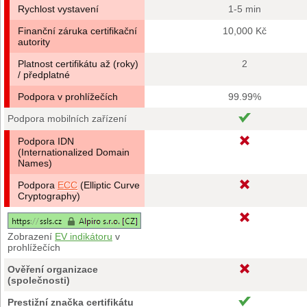
Rychlost vystavení
1-5 min
Finanční záruka certifikační
10,000 Kč
autority
Platnost certifikátu až (roky)
2
/ předplatné
Podpora v prohlížečích
99.99%
Podpora mobilních zařízení
Podpora IDN
(Internationalized Domain
Names)
Podpora
ECC
(Elliptic Curve
Cryptography)
Zobrazení
EV indikátoru
v
prohlížečích
Ověření organizace
(společnosti)
Prestižní značka certifikátu