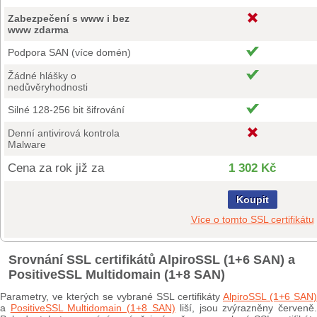
Zabezpečení s www i bez
www zdarma
Podpora SAN (více domén)
Žádné hlášky o
nedůvěryhodnosti
Silné 128-256 bit šifrování
Denní antivirová kontrola
Malware
Cena za rok již za
1 302 Kč
Koupit
Více o tomto SSL certifikátu
Srovnání SSL certifikátů AlpiroSSL (1+6 SAN) a
PositiveSSL Multidomain (1+8 SAN)
Parametry, ve kterých se vybrané SSL certifikáty
AlpiroSSL (1+6 SAN)
a
PositiveSSL Multidomain (1+8 SAN)
liší, jsou zvýrazněny červeně.