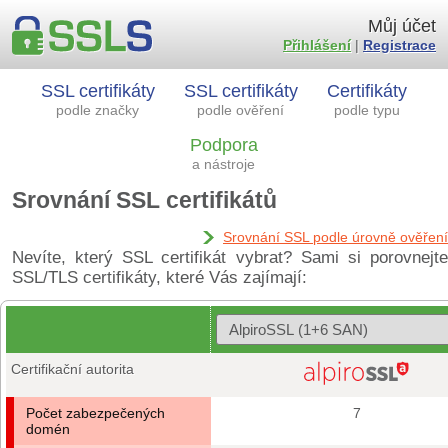
Můj účet
Přihlášení
|
Registrace
SSL certifikáty
SSL certifikáty
Certifikáty
podle značky
podle ověření
podle typu
Podpora
a nástroje
Srovnání SSL certifikátů
Srovnání SSL podle úrovně ověření
Nevíte, který SSL certifikát vybrat? Sami si porovnejte
SSL/TLS certifikáty, které Vás zajímají:
Certifikační autorita
Počet zabezpečených
7
domén