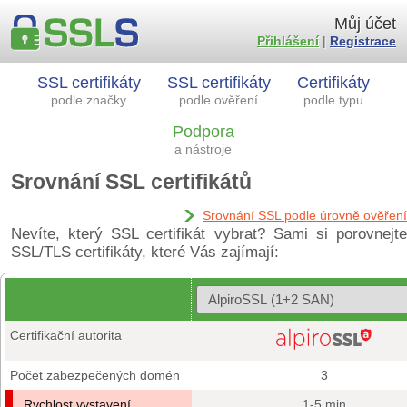
Můj účet
Přihlášení
|
Registrace
SSL certifikáty
SSL certifikáty
Certifikáty
podle značky
podle ověření
podle typu
Podpora
a nástroje
Srovnání SSL certifikátů
Srovnání SSL podle úrovně ověření
Nevíte, který SSL certifikát vybrat? Sami si porovnejte
SSL/TLS certifikáty, které Vás zajímají:
Certifikační autorita
Počet zabezpečených domén
3
Rychlost vystavení
1-5 min