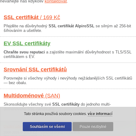
neváhejte nás kdykoliv
kontaktovat
.
SSL certifikát
/ 169 Kč
Přejděte na důvěryhodný
SSL certifikát AlpiroSSL
se silným až 256-bit
šifrováním a ušetřete.
EV SSL certifikáty
Chraňte svou reputaci
a zajistěte maximální důvěryhodnost s TLS/SSL
certifikátem s EV.
Srovnání SSL certifikátů
Porovnejte si všechny výhody i nevýhody nejžádanějších SSL certifikátů
— bez obalu.
Multidoménové
(SAN)
Skonsolidujte všechny své
SSL certifikáty
do jednoho multi-
doménového SSL certifikátu!
Tato stránka používá soubory cookies.
více informací
Osobní údaje
|
Obchodní podmínky
Souhlasím se všemi
|
30 dní záruka
Pouze nezbytné
2006-2026 © SSLS.CZ - Všechna práva vyhrazena.