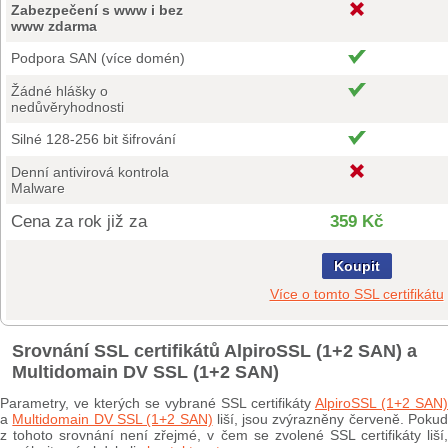
Zabezpečení s www i bez
www zdarma
Podpora SAN (více domén)
Žádné hlášky o
nedůvěryhodnosti
Silné 128-256 bit šifrování
Denní antivirová kontrola
Malware
Cena za rok již za
359 Kč
Koupit
Více o tomto SSL certifikátu
Srovnání SSL certifikátů AlpiroSSL (1+2 SAN) a
Multidomain DV SSL (1+2 SAN)
Parametry, ve kterých se vybrané SSL certifikáty
AlpiroSSL (1+2 SAN)
a
Multidomain DV SSL (1+2 SAN)
liší, jsou zvýrazněny červeně. Poku
z tohoto srovnání není zřejmé, v čem se zvolené SSL certifikáty liší,