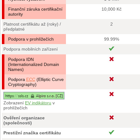
Finanční záruka certifikační
10,000 Kč
autority
Platnost certifikátu až (roky) /
2
předplatné
Podpora v prohlížečích
99.99%
Podpora mobilních zařízení
Podpora IDN
(Internationalized Domain
Names)
Podpora
ECC
(Elliptic Curve
Cryptography)
Zobrazení
EV indikátoru
v
prohlížečích
Ověření organizace
(společnosti)
Prestižní značka certifikátu