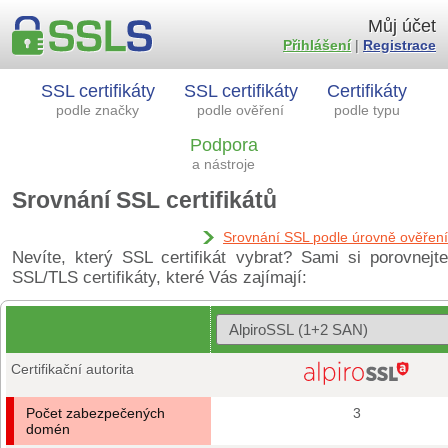
Můj účet
Přihlášení
|
Registrace
SSL certifikáty
SSL certifikáty
Certifikáty
podle značky
podle ověření
podle typu
Podpora
a nástroje
Srovnání SSL certifikátů
Srovnání SSL podle úrovně ověření
Nevíte, který SSL certifikát vybrat? Sami si porovnejte
SSL/TLS certifikáty, které Vás zajímají:
Certifikační autorita
Počet zabezpečených
3
domén