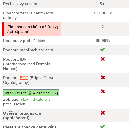
Rychlost vystavení
1-5 min
Finanční záruka certifikační
10,000 Kč
autority
Platnost certifikátu až (roky)
2
/ předplatné
Podpora v prohlížečích
99.99%
Podpora mobilních zařízení
Podpora IDN
(Internationalized Domain
Names)
Podpora
ECC
(Elliptic Curve
Cryptography)
Zobrazení
EV indikátoru
v
prohlížečích
Ověření organizace
(společnosti)
Prestižní značka certifikátu