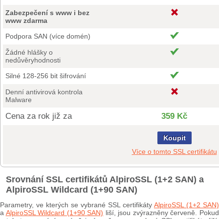
Zabezpečení s www i bez
www zdarma
Podpora SAN (více domén)
Žádné hlášky o
nedůvěryhodnosti
Silné 128-256 bit šifrování
Denní antivirová kontrola
Malware
Cena za rok již za
359 Kč
Koupit
Více o tomto SSL certifikátu
Srovnání SSL certifikátů AlpiroSSL (1+2 SAN) a
AlpiroSSL Wildcard (1+90 SAN)
Parametry, ve kterých se vybrané SSL certifikáty
AlpiroSSL (1+2 SAN)
a
AlpiroSSL Wildcard (1+90 SAN)
liší, jsou zvýrazněny červeně. Poku