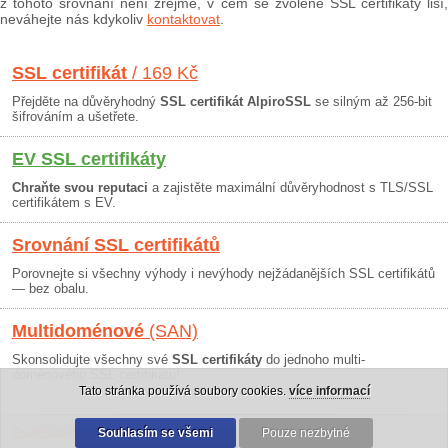
z tohoto srovnání není zřejmé, v čem se zvolené SSL certifikáty liší,
neváhejte nás kdykoliv
kontaktovat
.
SSL certifikát
/ 169 Kč
Přejděte na důvěryhodný
SSL certifikát AlpiroSSL
se silným až 256-bit
šifrováním a ušetřete.
EV SSL certifikáty
Chraňte svou reputaci
a zajistěte maximální důvěryhodnost s TLS/SSL
certifikátem s EV.
Srovnání SSL certifikátů
Porovnejte si všechny výhody i nevýhody nejžádanějších SSL certifikátů
— bez obalu.
Multidoménové
(SAN)
Skonsolidujte všechny své
SSL certifikáty
do jednoho multi-
doménového SSL certifikátu!
Tato stránka používá soubory cookies.
více informací
Osobní údaje
|
Obchodní podmínky
Souhlasím se všemi
|
30 dní záruka
Pouze nezbytné