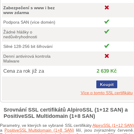
Zabezpečení s www i bez
www zdarma
Podpora SAN (více domén)
Žádné hlášky o
nedůvěryhodnosti
Silné 128-256 bit šifrování
Denní antivirová kontrola
Malware
Cena za rok již za
2 639 Kč
Koupit
Více o tomto SSL certifikátu
Srovnání SSL certifikátů AlpiroSSL (1+12 SAN) a
PositiveSSL Multidomain (1+8 SAN)
Parametry, ve kterých se vybrané SSL certifikáty
AlpiroSSL (1+12 SAN
a
PositiveSSL Multidomain (1+8 SAN)
liší, jsou zvýrazněny červeně.