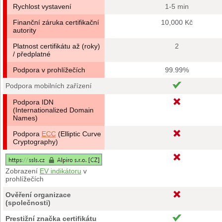
Rychlost vystavení
1-5 min
Finanční záruka certifikační
10,000 Kč
autority
Platnost certifikátu až (roky)
2
/ předplatné
Podpora v prohlížečích
99.99%
Podpora mobilních zařízení
Podpora IDN
(Internationalized Domain
Names)
Podpora
ECC
(Elliptic Curve
Cryptography)
Zobrazení
EV indikátoru
v
prohlížečích
Ověření organizace
(společnosti)
Prestižní značka certifikátu