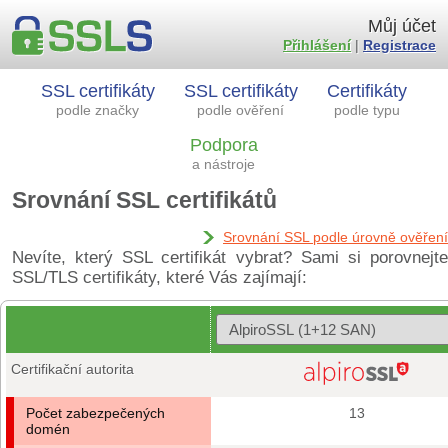
Můj účet
Přihlášení
|
Registrace
SSL certifikáty
SSL certifikáty
Certifikáty
podle značky
podle ověření
podle typu
Podpora
a nástroje
Srovnání SSL certifikátů
Srovnání SSL podle úrovně ověření
Nevíte, který SSL certifikát vybrat? Sami si porovnejte
SSL/TLS certifikáty, které Vás zajímají:
Certifikační autorita
Počet zabezpečených
13
domén