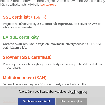
Pokud z tohoto srovnání není zřejmé, v čem se zvolené SSL certifikáty
liší, neváhejte nás kdykoliv
kontaktovat
.
SSL certifikát
/ 169 Kč
Přejděte na důvěryhodný
SSL certifikát AlpiroSSL
se silným až 256-bit
šifrováním a ušetřete.
EV SSL certifikáty
Chraňte svou reputaci
a zajistěte maximální důvěryhodnost s TLS/SSL
certifikátem s EV.
Srovnání SSL certifikátů
Porovnejte si všechny výhody i nevýhody nejžádanějších SSL certifikátů
— bez obalu.
Multidoménové
(SAN)
Skonsolidujte všechny své
SSL certifikáty
do jednoho multi-
doménového SSL certifikátu!
Tato stránka používá soubory cookies.
více informací
Osobní údaje
|
Obchodní podmínky
Souhlasím se všemi
|
30 dní záruka
Pouze nezbytné