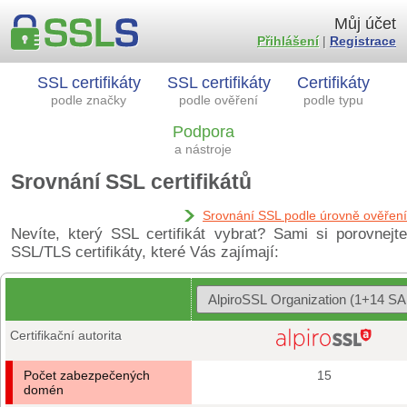
Můj účet
Přihlášení
|
Registrace
SSL certifikáty
SSL certifikáty
Certifikáty
podle značky
podle ověření
podle typu
Podpora
a nástroje
Srovnání SSL certifikátů
Srovnání SSL podle úrovně ověření
Nevíte, který SSL certifikát vybrat? Sami si porovnejte
SSL/TLS certifikáty, které Vás zajímají:
Certifikační autorita
Počet zabezpečených
15
domén