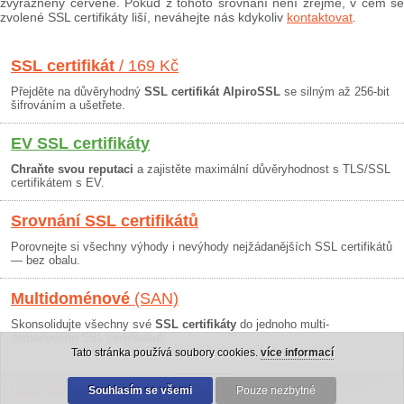
zvýrazněny červeně. Pokud z tohoto srovnání není zřejmé, v čem se
zvolené SSL certifikáty liší, neváhejte nás kdykoliv
kontaktovat
.
SSL certifikát
/ 169 Kč
Přejděte na důvěryhodný
SSL certifikát AlpiroSSL
se silným až 256-bit
šifrováním a ušetřete.
EV SSL certifikáty
Chraňte svou reputaci
a zajistěte maximální důvěryhodnost s TLS/SSL
certifikátem s EV.
Srovnání SSL certifikátů
Porovnejte si všechny výhody i nevýhody nejžádanějších SSL certifikátů
— bez obalu.
Multidoménové
(SAN)
Skonsolidujte všechny své
SSL certifikáty
do jednoho multi-
doménového SSL certifikátu!
Tato stránka používá soubory cookies.
více informací
Osobní údaje
|
Obchodní podmínky
Souhlasím se všemi
|
30 dní záruka
Pouze nezbytné