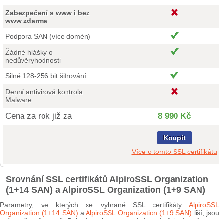
Zabezpečení s www i bez
www zdarma
Podpora SAN (více domén)
Žádné hlášky o
nedůvěryhodnosti
Silné 128-256 bit šifrování
Denní antivirová kontrola
Malware
Cena za rok již za
8 990 Kč
Koupit
Více o tomto SSL certifikátu
Srovnání SSL certifikátů AlpiroSSL Organization
(1+14 SAN) a AlpiroSSL Organization (1+9 SAN)
Parametry, ve kterých se vybrané SSL certifikáty
AlpiroSSL
Organization (1+14 SAN)
a
AlpiroSSL Organization (1+9 SAN)
liší, jso