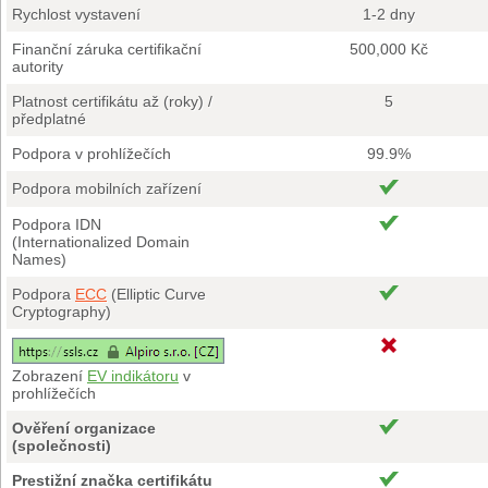
Rychlost vystavení
1-2 dny
Finanční záruka certifikační
500,000 Kč
autority
Platnost certifikátu až (roky) /
5
předplatné
Podpora v prohlížečích
99.9%
Podpora mobilních zařízení
Podpora IDN
(Internationalized Domain
Names)
Podpora
ECC
(Elliptic Curve
Cryptography)
Zobrazení
EV indikátoru
v
prohlížečích
Ověření organizace
(společnosti)
Prestižní značka certifikátu