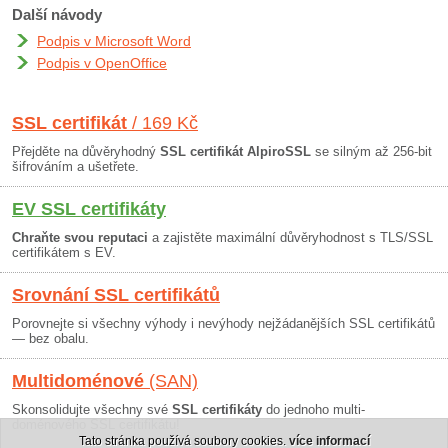
Další návody
Podpis v Microsoft Word
Podpis v OpenOffice
SSL certifikát
/ 169 Kč
Přejděte na důvěryhodný
SSL certifikát AlpiroSSL
se silným až 256-bit
šifrováním a ušetřete.
EV SSL certifikáty
Chraňte svou reputaci
a zajistěte maximální důvěryhodnost s TLS/SSL
certifikátem s EV.
Srovnání SSL certifikátů
Porovnejte si všechny výhody i nevýhody nejžádanějších SSL certifikátů
— bez obalu.
Multidoménové
(SAN)
Skonsolidujte všechny své
SSL certifikáty
do jednoho multi-
doménového SSL certifikátu!
Tato stránka používá soubory cookies.
více informací