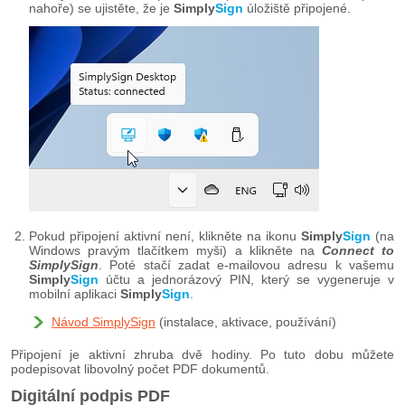
nahoře) se ujistěte, že je
Simply
Sign
úložiště připojené.
Pokud připojení aktivní není, klikněte na ikonu
Simply
Sign
(na
Windows pravým tlačítkem myši) a klikněte na
Connect to
SimplySign
. Poté stačí zadat e-mailovou adresu k vašemu
Simply
Sign
účtu a jednorázový PIN, který se vygeneruje v
mobilní aplikaci
Simply
Sign
.
Návod SimplySign
(instalace, aktivace, používání)
Připojení je aktivní zhruba dvě hodiny. Po tuto dobu můžete
podepisovat libovolný počet PDF dokumentů.
Digitální podpis PDF