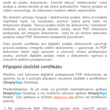
vložit do jiného dokumentu. Zneužít takový "elektronický" ruční
podpis a ukrást identitu je tak velice jednoduché. Takový podpis už
vůbec nezaručuje, že dokument mezitím někdo nepozměnil.
Na stejném principu funguje i elektronický podpis, který provedete
například myší, na trackpadu, pomocí stylus pera nebo na
dotykovém displeji. Takový podpis může do dokumentu "načmárat"
kdokoliv, proto nezaručuje identitu osoby, která PDF dokument
podepsala, ani integritu dokumentu - tedy že po vložení takového
podpisu nebyl PDF dokument dodatečně pozměněn.
Zato použití certifikátu pro digitální podpis dokumentů zaručuje
pravost podpisu i integritu celého dokumentu — garantuje, že PDF
dokument nebyl nijak upraven a zároveň chrání podepisující
osobu, protože digitální podpis nelze z dokumentu vyjmout a
zneužít k dalšímu podepisování.
Připojení úložiště certifikátu
Předtím, než začneme digitálně podepisovat PDF dokumenty, se
ujistíme, že je k počítači připojeno cloudové úložiště s certifikátem
(
Simply
Sign
Desktop).
Předpokládáme, že již máte na počítači nainstalovanou aplikaci
Simply
Sign
Desktop a na mobilním zařízení aplikaci
Simply
Sign
Mobile. Tyto aplikace si můžete
stáhnout zde
přímo od certifikační
autority.
Na systémové liště (Windows vpravo dole, macOS vpravo