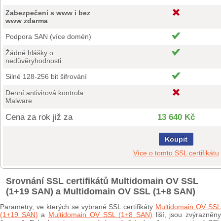
Zabezpečení s www i bez
www zdarma
Podpora SAN (více domén)
Žádné hlášky o
nedůvěryhodnosti
Silné 128-256 bit šifrování
Denní antivirová kontrola
Malware
Cena za rok již za
13 640 Kč
Koupit
Více o tomto SSL certifikátu
Srovnání SSL certifikátů Multidomain OV SSL
(1+19 SAN) a Multidomain OV SSL (1+8 SAN)
Parametry, ve kterých se vybrané SSL certifikáty
Multidomain OV SS
(1+19 SAN)
a
Multidomain OV SSL (1+8 SAN)
liší, jsou zvýrazněn