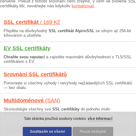
červeně. Pokud z tohoto srovnání není zřejmé, v čem se zvolené SSL
certifikáty liší, neváhejte nás kdykoliv
kontaktovat
.
SSL certifikát
/ 169 Kč
Přejděte na důvěryhodný
SSL certifikát AlpiroSSL
se silným až 256-bit
šifrováním a ušetřete.
EV SSL certifikáty
Chraňte svou reputaci
a zajistěte maximální důvěryhodnost s TLS/SSL
certifikátem s EV.
Srovnání SSL certifikátů
Porovnejte si všechny výhody i nevýhody nejžádanějších SSL certifikátů
— bez obalu.
Multidoménové
(SAN)
Skonsolidujte všechny své
SSL certifikáty
do jednoho multi-
doménového SSL certifikátu!
Tato stránka používá soubory cookies.
více informací
Osobní údaje
|
Obchodní podmínky
Souhlasím se všemi
|
30 dní záruka
Pouze nezbytné