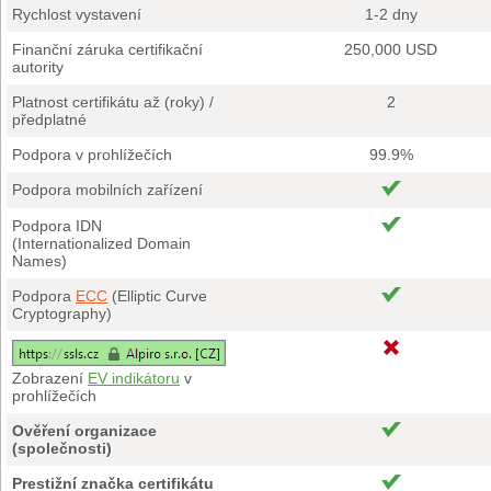
Rychlost vystavení
1-2 dny
Finanční záruka certifikační
250,000 USD
autority
Platnost certifikátu až (roky) /
2
předplatné
Podpora v prohlížečích
99.9%
Podpora mobilních zařízení
Podpora IDN
(Internationalized Domain
Names)
Podpora
ECC
(Elliptic Curve
Cryptography)
Zobrazení
EV indikátoru
v
prohlížečích
Ověření organizace
(společnosti)
Prestižní značka certifikátu