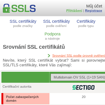
Můj účet
Přihlášení
|
Registrace
SSL certifikáty
SSL certifikáty
Certifikáty
podle značky
podle ověření
podle typu
Podpora
a nástroje
Srovnání SSL certifikátů
Srovnání SSL podle úrovně ověření
Nevíte, který SSL certifikát vybrat? Sami si porovnejte
SSL/TLS certifikáty, které Vás zajímají:
Certifikační autorita
Počet zabezpečených
20
domén