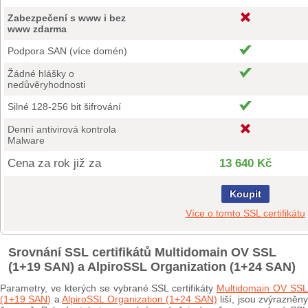
Zabezpečení s www i bez
www zdarma
Podpora SAN (více domén)
Žádné hlášky o
nedůvěryhodnosti
Silné 128-256 bit šifrování
Denní antivirová kontrola
Malware
Cena za rok již za
13 640 Kč
Koupit
Více o tomto SSL certifikátu
Srovnání SSL certifikátů Multidomain OV SSL
(1+19 SAN) a AlpiroSSL Organization (1+24 SAN)
Parametry, ve kterých se vybrané SSL certifikáty
Multidomain OV SS
(1+19 SAN)
a
AlpiroSSL Organization (1+24 SAN)
liší, jsou zvýrazněn