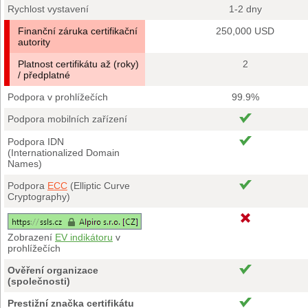
Rychlost vystavení
1-2 dny
Finanční záruka certifikační
250,000 USD
autority
Platnost certifikátu až (roky)
2
/ předplatné
Podpora v prohlížečích
99.9%
Podpora mobilních zařízení
Podpora IDN
(Internationalized Domain
Names)
Podpora
ECC
(Elliptic Curve
Cryptography)
Zobrazení
EV indikátoru
v
prohlížečích
Ověření organizace
(společnosti)
Prestižní značka certifikátu