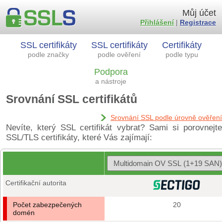
Můj účet
Přihlášení
|
Registrace
SSL certifikáty
SSL certifikáty
Certifikáty
podle značky
podle ověření
podle typu
Podpora
a nástroje
Srovnání SSL certifikátů
Srovnání SSL podle úrovně ověření
Nevíte, který SSL certifikát vybrat? Sami si porovnejte
SSL/TLS certifikáty, které Vás zajímají:
Certifikační autorita
Počet zabezpečených
20
domén