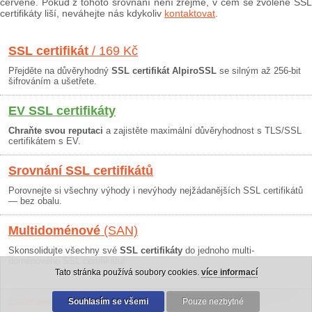
červeně. Pokud z tohoto srovnání není zřejmé, v čem se zvolené SSL
certifikáty liší, neváhejte nás kdykoliv
kontaktovat
.
SSL certifikát
/ 169 Kč
Přejděte na důvěryhodný
SSL certifikát AlpiroSSL
se silným až 256-bit
šifrováním a ušetřete.
EV SSL certifikáty
Chraňte svou reputaci
a zajistěte maximální důvěryhodnost s TLS/SSL
certifikátem s EV.
Srovnání SSL certifikátů
Porovnejte si všechny výhody i nevýhody nejžádanějších SSL certifikátů
— bez obalu.
Multidoménové
(SAN)
Skonsolidujte všechny své
SSL certifikáty
do jednoho multi-
doménového SSL certifikátu!
Tato stránka používá soubory cookies.
více informací
Osobní údaje
|
Obchodní podmínky
Souhlasím se všemi
|
30 dní záruka
Pouze nezbytné