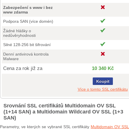
Zabezpečení s www i bez
www zdarma
Podpora SAN (více domén)
Žádné hlášky o
nedůvěryhodnosti
Silné 128-256 bit šifrování
Denní antivirová kontrola
Malware
Cena za rok již za
10 340 Kč
Koupit
Více o tomto SSL certifikátu
Srovnání SSL certifikátů Multidomain OV SSL
(1+14 SAN) a Multidomain Wildcard OV SSL (1+3
SAN)
Parametry, ve kterých se vybrané SSL certifikáty
Multidomain OV SS