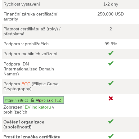
Rychlost vystavení
1-2 dny
Finanční záruka certifikační
250,000 USD
autority
Platnost certifikátu až (roky) /
2
předplatné
Podpora v prohlížečích
99.9%
Podpora mobilních zařízení
Podpora IDN
(Internationalized Domain
Names)
Podpora
ECC
(Elliptic Curve
Cryptography)
Zobrazení
EV indikátoru
v
prohlížečích
Ověření organizace
(společnosti)
Prestižní značka certifikátu