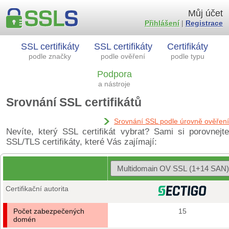
Můj účet
Přihlášení
|
Registrace
SSL certifikáty
SSL certifikáty
Certifikáty
podle značky
podle ověření
podle typu
Podpora
a nástroje
Srovnání SSL certifikátů
Srovnání SSL podle úrovně ověření
Nevíte, který SSL certifikát vybrat? Sami si porovnejte
SSL/TLS certifikáty, které Vás zajímají:
Certifikační autorita
Počet zabezpečených
15
domén