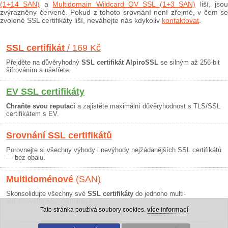
(1+14 SAN)
a
Multidomain Wildcard OV SSL (1+3 SAN)
liší, jso
zvýrazněny červeně. Pokud z tohoto srovnání není zřejmé, v čem se
zvolené SSL certifikáty liší, neváhejte nás kdykoliv
kontaktovat
.
SSL certifikát
/ 169 Kč
Přejděte na důvěryhodný
SSL certifikát AlpiroSSL
se silným až 256-bit
šifrováním a ušetřete.
EV SSL certifikáty
Chraňte svou reputaci
a zajistěte maximální důvěryhodnost s TLS/SSL
certifikátem s EV.
Srovnání SSL certifikátů
Porovnejte si všechny výhody i nevýhody nejžádanějších SSL certifikátů
— bez obalu.
Multidoménové
(SAN)
Skonsolidujte všechny své
SSL certifikáty
do jednoho multi-
doménového SSL certifikátu!
Tato stránka používá soubory cookies.
více informací