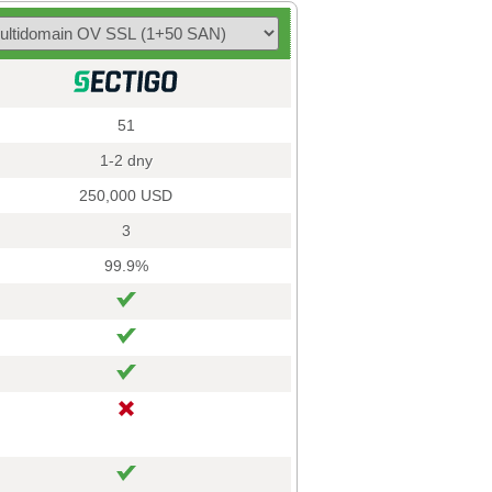
51
1-2 dny
250,000 USD
3
99.9%