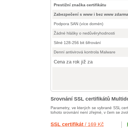
Prestižní značka certifikátu
Zabezpečení s www i bez www zdarm
Podpora SAN (více domén)
Žádné hlášky o nedůvěryhodnosti
Silné 128-256 bit šifrování
Denní antivirová kontrola Malware
Cena za rok již za
Srovnání SSL certifikátů Mult
Parametry, ve kterých se vybrané SSL cert
tohoto srovnání není zřejmé, v čem se zvole
SSL certifikát
/ 169 Kč