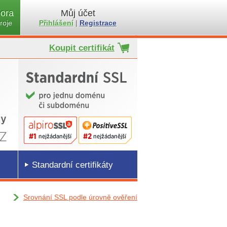
ora
Můj účet
roje
Přihlášení
|
Registrace
Koupit certifikát
Standardní certifikáty
Srovnání SSL podle úrovně ověření