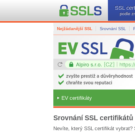
SSL cert
podle z
Nejžádanější SSL
Srovnání SSL
EV certifikáty
Srovnání SSL certifikátů
Nevíte, který SSL certifikát vybrat?