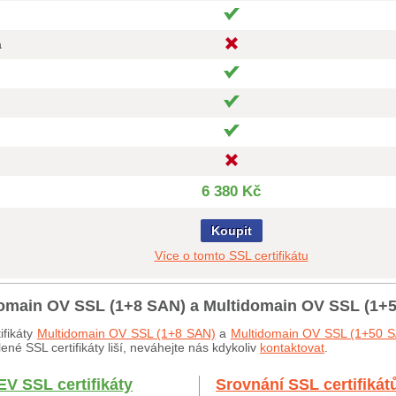
a
6 380 Kč
Koupit
Více o tomto SSL certifikátu
idomain OV SSL (1+8 SAN) a Multidomain OV SSL (1+
ifikáty
Multidomain OV SSL (1+8 SAN)
a
Multidomain OV SSL (1+50 
né SSL certifikáty liší, neváhejte nás kdykoliv
kontaktovat
.
EV SSL certifikáty
Srovnání SSL certifikát