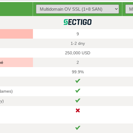
9
1-2 dny
250,000 USD
né
2
99.9%
 Names)
hy)