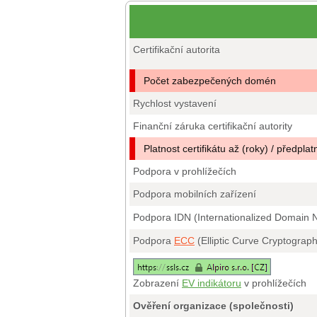
Certifikační autorita
Počet zabezpečených domén
Rychlost vystavení
Finanční záruka certifikační autority
Platnost certifikátu až (roky) / předplat
Podpora v prohlížečích
Podpora mobilních zařízení
Podpora IDN (Internationalized Domain
Podpora
ECC
(Elliptic Curve Cryptograp
Zobrazení
EV indikátoru
v prohlížečích
Ověření organizace (společnosti)