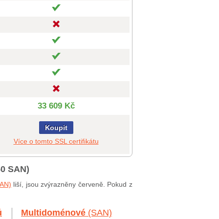
33 609 Kč
Koupit
Více o tomto SSL certifikátu
50 SAN)
SAN)
liší, jsou zvýrazněny červeně. Pokud z
ů
Multidoménové
(SAN)