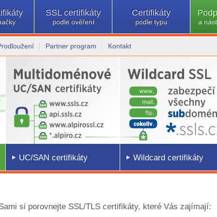
ifikáty
SSL certifikáty
Certifikáty
Podp
načky
podle ověření
podle typu
a nást
Prodloužení
Partner program
Kontakt
UC/SAN certifikáty
Wildcard certifikáty
 Sami si porovnejte SSL/TLS certifikáty, které Vás zajímají: