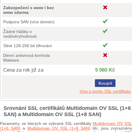
Zabezpečení s www i bez
www zdarma
Podpora SAN (více domén)
Žádné hlášky o
nedůvěryhodnosti
Silné 128-256 bit šifrování
Denní antivirová kontrola
Malware
Cena za rok již za
5 060 Kč
Koupit
Více o tomto SSL certifikátu
Srovnání SSL certifikátů Multidomain OV SSL (1+6
SAN) a Multidomain OV SSL (1+8 SAN)
Parametry, ve kterých se vybrané SSL certifikáty
Multidomain OV SS
(1+6 SAN)
a
Multidomain OV SSL (1+8 SAN)
liší, jsou zvýrazněny