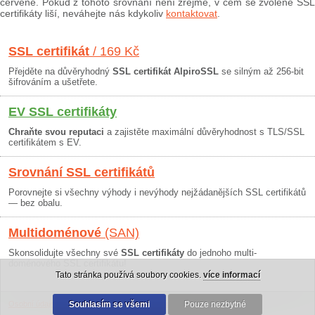
červeně. Pokud z tohoto srovnání není zřejmé, v čem se zvolené SSL
certifikáty liší, neváhejte nás kdykoliv
kontaktovat
.
SSL certifikát
/ 169 Kč
Přejděte na důvěryhodný
SSL certifikát AlpiroSSL
se silným až 256-bit
šifrováním a ušetřete.
EV SSL certifikáty
Chraňte svou reputaci
a zajistěte maximální důvěryhodnost s TLS/SSL
certifikátem s EV.
Srovnání SSL certifikátů
Porovnejte si všechny výhody i nevýhody nejžádanějších SSL certifikátů
— bez obalu.
Multidoménové
(SAN)
Skonsolidujte všechny své
SSL certifikáty
do jednoho multi-
doménového SSL certifikátu!
Tato stránka používá soubory cookies.
více informací
Osobní údaje
|
Obchodní podmínky
Souhlasím se všemi
|
30 dní záruka
Pouze nezbytné