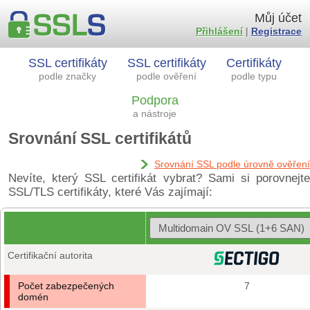
Můj účet
Přihlášení
|
Registrace
SSL certifikáty
SSL certifikáty
Certifikáty
podle značky
podle ověření
podle typu
Podpora
a nástroje
Srovnání SSL certifikátů
Srovnání SSL podle úrovně ověření
Nevíte, který SSL certifikát vybrat? Sami si porovnejte
SSL/TLS certifikáty, které Vás zajímají:
Certifikační autorita
Počet zabezpečených
7
domén