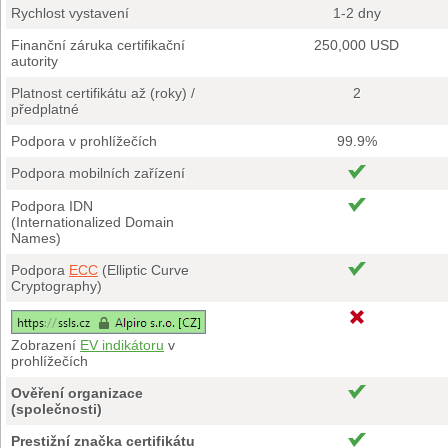
Rychlost vystavení
1-2 dny
Finanční záruka certifikační
250,000 USD
autority
Platnost certifikátu až (roky) /
2
předplatné
Podpora v prohlížečích
99.9%
Podpora mobilních zařízení
Podpora IDN
(Internationalized Domain
Names)
Podpora
ECC
(Elliptic Curve
Cryptography)
Zobrazení
EV indikátoru
v
prohlížečích
Ověření organizace
(společnosti)
Prestižní značka certifikátu