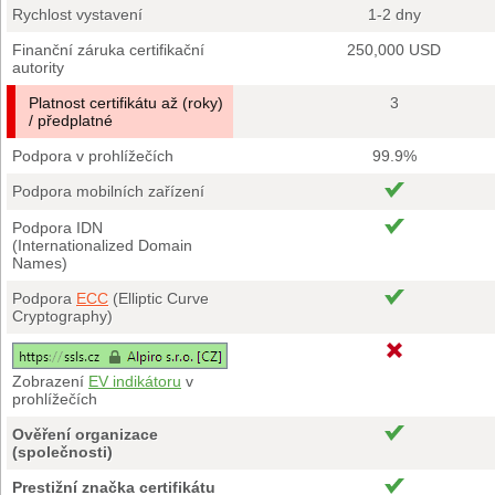
Rychlost vystavení
1-2 dny
Finanční záruka certifikační
250,000 USD
autority
Platnost certifikátu až (roky)
3
/ předplatné
Podpora v prohlížečích
99.9%
Podpora mobilních zařízení
Podpora IDN
(Internationalized Domain
Names)
Podpora
ECC
(Elliptic Curve
Cryptography)
Zobrazení
EV indikátoru
v
prohlížečích
Ověření organizace
(společnosti)
Prestižní značka certifikátu