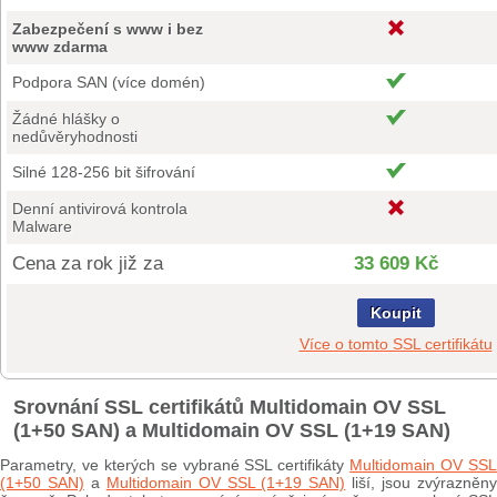
Zabezpečení s www i bez
www zdarma
Podpora SAN (více domén)
Žádné hlášky o
nedůvěryhodnosti
Silné 128-256 bit šifrování
Denní antivirová kontrola
Malware
Cena za rok již za
33 609 Kč
Koupit
Více o tomto SSL certifikátu
Srovnání SSL certifikátů Multidomain OV SSL
(1+50 SAN) a Multidomain OV SSL (1+19 SAN)
Parametry, ve kterých se vybrané SSL certifikáty
Multidomain OV SS
(1+50 SAN)
a
Multidomain OV SSL (1+19 SAN)
liší, jsou zvýrazněn