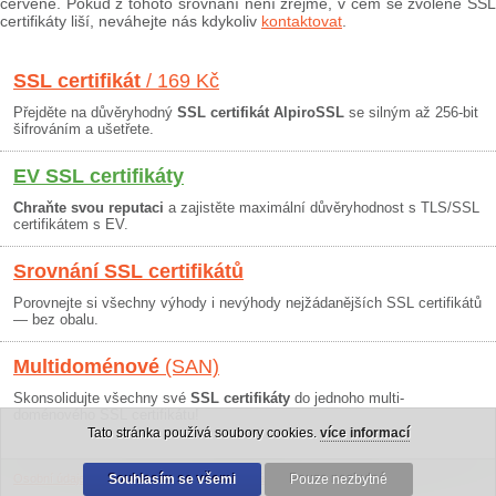
červeně. Pokud z tohoto srovnání není zřejmé, v čem se zvolené SSL
certifikáty liší, neváhejte nás kdykoliv
kontaktovat
.
SSL certifikát
/ 169 Kč
Přejděte na důvěryhodný
SSL certifikát AlpiroSSL
se silným až 256-bit
šifrováním a ušetřete.
EV SSL certifikáty
Chraňte svou reputaci
a zajistěte maximální důvěryhodnost s TLS/SSL
certifikátem s EV.
Srovnání SSL certifikátů
Porovnejte si všechny výhody i nevýhody nejžádanějších SSL certifikátů
— bez obalu.
Multidoménové
(SAN)
Skonsolidujte všechny své
SSL certifikáty
do jednoho multi-
doménového SSL certifikátu!
Tato stránka používá soubory cookies.
více informací
Osobní údaje
|
Obchodní podmínky
Souhlasím se všemi
|
30 dní záruka
Pouze nezbytné