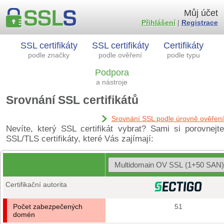
Můj účet
Přihlášení
|
Registrace
SSL certifikáty
SSL certifikáty
Certifikáty
podle značky
podle ověření
podle typu
Podpora
a nástroje
Srovnání SSL certifikátů
Srovnání SSL podle úrovně ověření
Nevíte, který SSL certifikát vybrat? Sami si porovnejte
SSL/TLS certifikáty, které Vás zajímají:
Certifikační autorita
Počet zabezpečených
51
domén