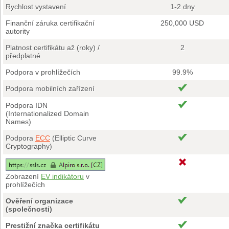
Rychlost vystavení
1-2 dny
Finanční záruka certifikační
250,000 USD
autority
Platnost certifikátu až (roky) /
2
předplatné
Podpora v prohlížečích
99.9%
Podpora mobilních zařízení
Podpora IDN
(Internationalized Domain
Names)
Podpora
ECC
(Elliptic Curve
Cryptography)
Zobrazení
EV indikátoru
v
prohlížečích
Ověření organizace
(společnosti)
Prestižní značka certifikátu