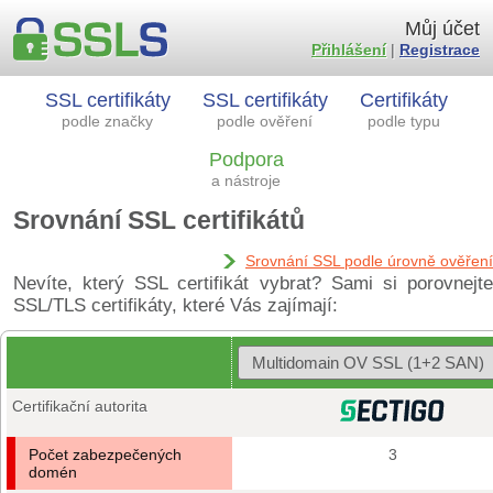
Můj účet
Přihlášení
|
Registrace
SSL certifikáty
SSL certifikáty
Certifikáty
podle značky
podle ověření
podle typu
Podpora
a nástroje
Srovnání SSL certifikátů
Srovnání SSL podle úrovně ověření
Nevíte, který SSL certifikát vybrat? Sami si porovnejte
SSL/TLS certifikáty, které Vás zajímají:
Certifikační autorita
Počet zabezpečených
3
domén