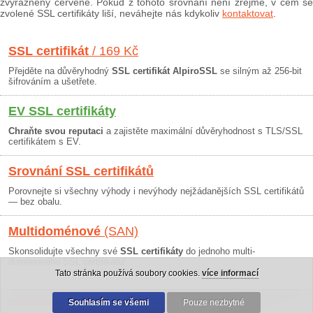
zvýrazněny červeně. Pokud z tohoto srovnání není zřejmé, v čem se
zvolené SSL certifikáty liší, neváhejte nás kdykoliv
kontaktovat
.
SSL certifikát
/ 169 Kč
Přejděte na důvěryhodný
SSL certifikát AlpiroSSL
se silným až 256-bit
šifrováním a ušetřete.
EV SSL certifikáty
Chraňte svou reputaci
a zajistěte maximální důvěryhodnost s TLS/SSL
certifikátem s EV.
Srovnání SSL certifikátů
Porovnejte si všechny výhody i nevýhody nejžádanějších SSL certifikátů
— bez obalu.
Multidoménové
(SAN)
Skonsolidujte všechny své
SSL certifikáty
do jednoho multi-
doménového SSL certifikátu!
Tato stránka používá soubory cookies.
více informací
Osobní údaje
|
Obchodní podmínky
Souhlasím se všemi
|
30 dní záruka
Pouze nezbytné