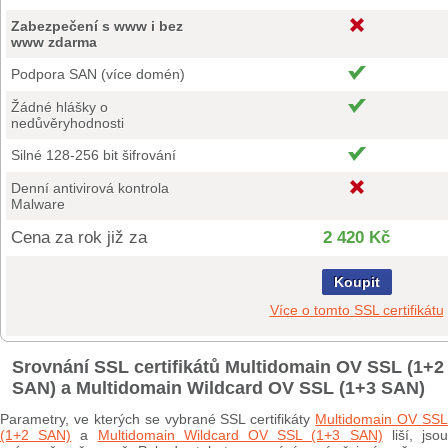
Zabezpečení s www i bez
www zdarma
Podpora SAN (více domén)
Žádné hlášky o
nedůvěryhodnosti
Silné 128-256 bit šifrování
Denní antivirová kontrola
Malware
Cena za rok již za
2 420 Kč
Koupit
Více o tomto SSL certifikátu
Srovnání SSL certifikátů Multidomain OV SSL (1+2
SAN) a Multidomain Wildcard OV SSL (1+3 SAN)
Parametry, ve kterých se vybrané SSL certifikáty
Multidomain OV SS
(1+2 SAN)
a
Multidomain Wildcard OV SSL (1+3 SAN)
liší, jso