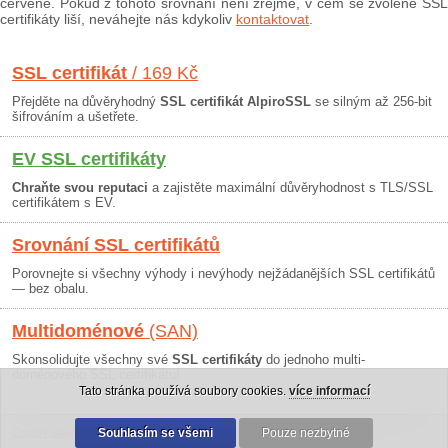
červeně. Pokud z tohoto srovnání není zřejmé, v čem se zvolené SSL
certifikáty liší, neváhejte nás kdykoliv
kontaktovat
.
SSL certifikát
/ 169 Kč
Přejděte na důvěryhodný
SSL certifikát AlpiroSSL
se silným až 256-bit
šifrováním a ušetřete.
EV SSL certifikáty
Chraňte svou reputaci
a zajistěte maximální důvěryhodnost s TLS/SSL
certifikátem s EV.
Srovnání SSL certifikátů
Porovnejte si všechny výhody i nevýhody nejžádanějších SSL certifikátů
— bez obalu.
Multidoménové
(SAN)
Skonsolidujte všechny své
SSL certifikáty
do jednoho multi-
doménového SSL certifikátu!
Tato stránka používá soubory cookies.
více informací
Osobní údaje
|
Obchodní podmínky
Souhlasím se všemi
|
30 dní záruka
Pouze nezbytné