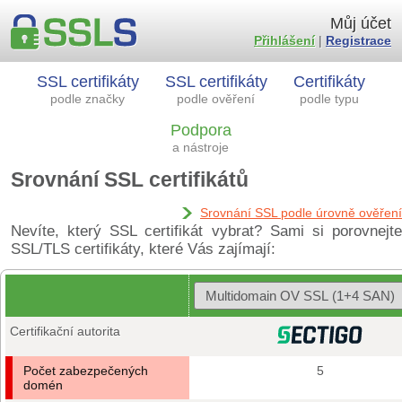
Můj účet
Přihlášení
|
Registrace
SSL certifikáty
SSL certifikáty
Certifikáty
podle značky
podle ověření
podle typu
Podpora
a nástroje
Srovnání SSL certifikátů
Srovnání SSL podle úrovně ověření
Nevíte, který SSL certifikát vybrat? Sami si porovnejte
SSL/TLS certifikáty, které Vás zajímají:
Certifikační autorita
Počet zabezpečených
5
domén