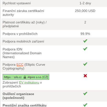
Rychlost vystavení
1-2 dny
Finanční záruka certifikační
250,000 USD
autority
Platnost certifikátu až (roky) /
2
předplatné
Podpora v prohlížečích
99.9%
Podpora mobilních zařízení
Podpora IDN
(Internationalized Domain
Names)
Podpora
ECC
(Elliptic Curve
Cryptography)
Zobrazení
EV indikátoru
v
prohlížečích
Ověření organizace
(společnosti)
Prestižní značka certifikátu