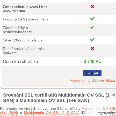
Zabezpečení s www i bez
www zdarma
Podpora SAN (více domén)
Žádné hlášky o
nedůvěryhodnosti
Silné 128-256 bit šifrování
Denní antivirová kontrola
Malware
Cena za rok již za
3 740 Kč
Koupit
Více o tomto SSL certifikátu
Srovnání SSL certifikátů Multidomain OV SSL (1+4
SAN) a Multidomain OV SSL (1+5 SAN)
Parametry, ve kterých se vybrané SSL certifikáty
Multidomain OV SS
(1+4 SAN)
a
Multidomain OV SSL (1+5 SAN)
liší, jsou zvýrazněny