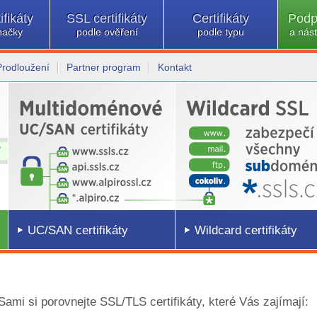
ifikáty
SSL certifikáty
Certifikáty
Podp
načky
podle ověření
podle typu
a nást
Prodloužení
Partner program
Kontakt
UC/SAN certifikáty
Wildcard certifikáty
 Sami si porovnejte SSL/TLS certifikáty, které Vás zajímají: