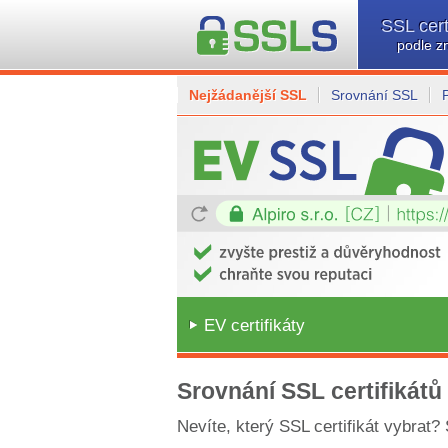
SSL cert
podle z
Nejžádanější SSL
Srovnání SSL
EV certifikáty
Srovnání SSL certifikátů
Nevíte, který SSL certifikát vybrat?