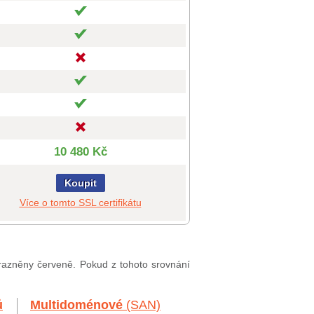
10 480 Kč
Koupit
Více o tomto SSL certifikátu
ýrazněny červeně. Pokud z tohoto srovnání
ů
Multidoménové
(SAN)