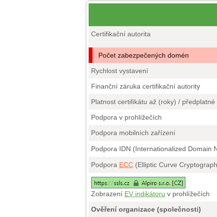
Certifikační autorita
Počet zabezpečených domén
Rychlost vystavení
Finanční záruka certifikační autority
Platnost certifikátu až (roky) / předplatné
Podpora v prohlížečích
Podpora mobilních zařízení
Podpora IDN (Internationalized Domain
Podpora
ECC
(Elliptic Curve Cryptograp
Zobrazení
EV indikátoru
v prohlížečích
Ověření organizace (společnosti)