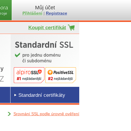
ora
Můj účet
roje
Přihlášení
|
Registrace
Koupit certifikát
Standardní certifikáty
Srovnání SSL podle úrovně ověření