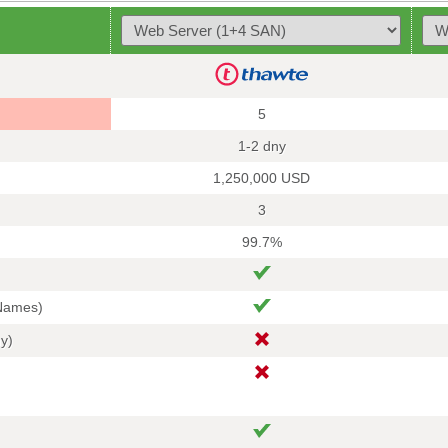
5
1-2 dny
1,250,000 USD
3
99.7%
 Names)
hy)