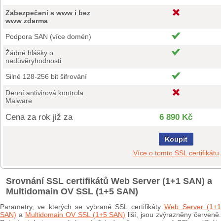
Zabezpečení s www i bez
www zdarma
Podpora SAN (více domén)
Žádné hlášky o
nedůvěryhodnosti
Silné 128-256 bit šifrování
Denní antivirová kontrola
Malware
Cena za rok již za
6 890 Kč
Koupit
Více o tomto SSL certifikátu
Srovnání SSL certifikátů Web Server (1+1 SAN) a
Multidomain OV SSL (1+5 SAN)
Parametry, ve kterých se vybrané SSL certifikáty
Web Server (1+
SAN)
a
Multidomain OV SSL (1+5 SAN)
liší, jsou zvýrazněny červeně