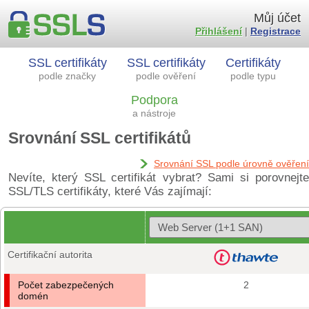
Můj účet
Přihlášení
|
Registrace
SSL certifikáty
SSL certifikáty
Certifikáty
podle značky
podle ověření
podle typu
Podpora
a nástroje
Srovnání SSL certifikátů
Srovnání SSL podle úrovně ověření
Nevíte, který SSL certifikát vybrat? Sami si porovnejte
SSL/TLS certifikáty, které Vás zajímají:
Certifikační autorita
Počet zabezpečených
2
domén