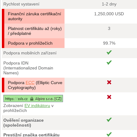
Rychlost vystavení
1-2 dny
Finanční záruka certifikační
1,250,000 USD
autority
Platnost certifikátu až (roky)
3
/ předplatné
Podpora v prohlížečích
99.7%
Podpora mobilních zařízení
Podpora IDN
(Internationalized Domain
Names)
Podpora
ECC
(Elliptic Curve
Cryptography)
Zobrazení
EV indikátoru
v
prohlížečích
Ověření organizace
(společnosti)
Prestižní značka certifikátu