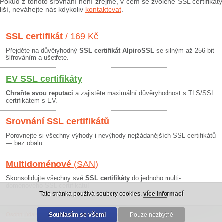
Pokud z tohoto srovnání není zřejmé, v čem se zvolené SSL certifikáty
liší, neváhejte nás kdykoliv
kontaktovat
.
SSL certifikát
/ 169 Kč
Přejděte na důvěryhodný
SSL certifikát AlpiroSSL
se silným až 256-bit
šifrováním a ušetřete.
EV SSL certifikáty
Chraňte svou reputaci
a zajistěte maximální důvěryhodnost s TLS/SSL
certifikátem s EV.
Srovnání SSL certifikátů
Porovnejte si všechny výhody i nevýhody nejžádanějších SSL certifikátů
— bez obalu.
Multidoménové
(SAN)
Skonsolidujte všechny své
SSL certifikáty
do jednoho multi-
doménového SSL certifikátu!
Tato stránka používá soubory cookies.
více informací
Osobní údaje
|
Obchodní podmínky
Souhlasím se všemi
|
30 dní záruka
Pouze nezbytné