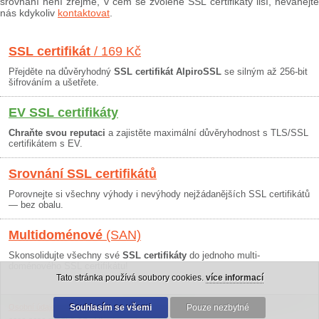
srovnání není zřejmé, v čem se zvolené SSL certifikáty liší, neváhejte
nás kdykoliv
kontaktovat
.
SSL certifikát
/ 169 Kč
Přejděte na důvěryhodný
SSL certifikát AlpiroSSL
se silným až 256-bit
šifrováním a ušetřete.
EV SSL certifikáty
Chraňte svou reputaci
a zajistěte maximální důvěryhodnost s TLS/SSL
certifikátem s EV.
Srovnání SSL certifikátů
Porovnejte si všechny výhody i nevýhody nejžádanějších SSL certifikátů
— bez obalu.
Multidoménové
(SAN)
Skonsolidujte všechny své
SSL certifikáty
do jednoho multi-
doménového SSL certifikátu!
Tato stránka používá soubory cookies.
více informací
Osobní údaje
|
Obchodní podmínky
Souhlasím se všemi
|
30 dní záruka
Pouze nezbytné