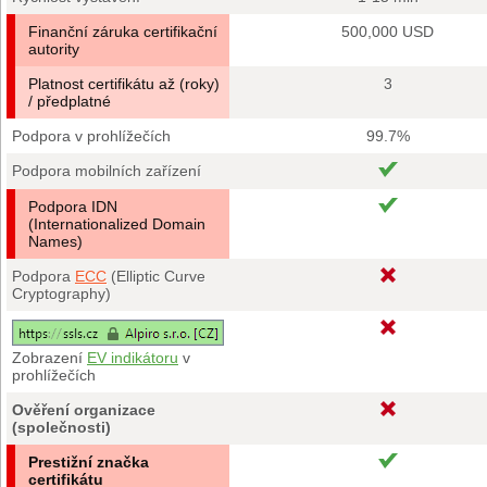
Finanční záruka certifikační
500,000 USD
autority
Platnost certifikátu až (roky)
3
/ předplatné
Podpora v prohlížečích
99.7%
Podpora mobilních zařízení
Podpora IDN
(Internationalized Domain
Names)
Podpora
ECC
(Elliptic Curve
Cryptography)
Zobrazení
EV indikátoru
v
prohlížečích
Ověření organizace
(společnosti)
Prestižní značka
certifikátu