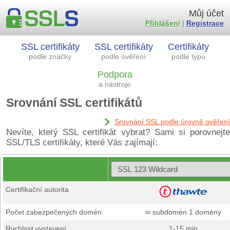
Můj účet
Přihlášení
|
Registrace
SSL certifikáty
SSL certifikáty
Certifikáty
podle značky
podle ověření
podle typu
Podpora
a nástroje
Srovnání SSL certifikátů
Srovnání SSL podle úrovně ověření
Nevíte, který SSL certifikát vybrat? Sami si porovnejte
SSL/TLS certifikáty, které Vás zajímají:
Certifikační autorita
Počet zabezpečených domén
∞ subdomén 1 domény
Rychlost vystavení
1-15 min