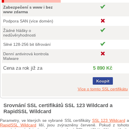
Zabezpečení s www i bez
www zdarma
Podpora SAN (více domén)
Žádné hlášky o
nedůvěryhodnosti
Silné 128-256 bit šifrování
Denní antivirová kontrola
Malware
Cena za rok již za
5 890 Kč
Koupit
Více o tomto SSL certifikátu
Srovnání SSL certifikátů SSL 123 Wildcard a
RapidSSL Wildcard
Parametry, ve kterých se vybrané SSL certifikáty
SSL 123 Wildcard
a
RapidSSL Wildcard
liší, jsou zvýrazněny červeně. Pokud z tohoto