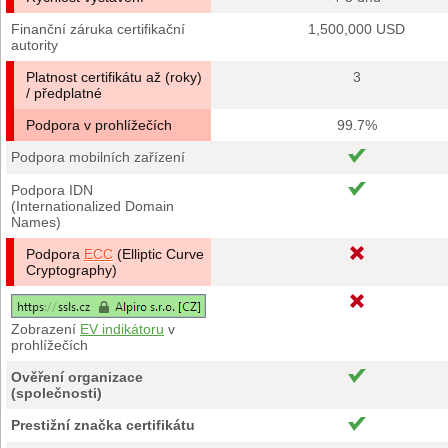
Finanční záruka certifikační
1,500,000 USD
autority
Platnost certifikátu až (roky)
3
/ předplatné
Podpora v prohlížečích
99.7%
Podpora mobilních zařízení
Podpora IDN
(Internationalized Domain
Names)
Podpora
ECC
(Elliptic Curve
Cryptography)
Zobrazení
EV indikátoru
v
prohlížečích
Ověření organizace
(společnosti)
Prestižní značka certifikátu