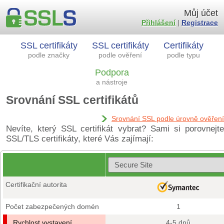
Můj účet
Přihlášení
|
Registrace
SSL certifikáty
SSL certifikáty
Certifikáty
podle značky
podle ověření
podle typu
Podpora
a nástroje
Srovnání SSL certifikátů
Srovnání SSL podle úrovně ověření
Nevíte, který SSL certifikát vybrat? Sami si porovnejte
SSL/TLS certifikáty, které Vás zajímají:
Certifikační autorita
Počet zabezpečených domén
1
Rychlost vystavení
4-5 dnů