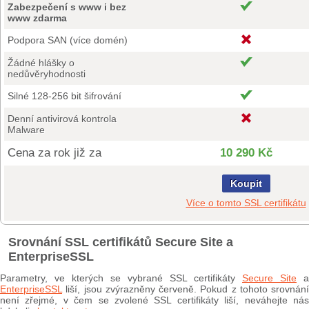
Zabezpečení s www i bez
www zdarma
Podpora SAN (více domén)
Žádné hlášky o
nedůvěryhodnosti
Silné 128-256 bit šifrování
Denní antivirová kontrola
Malware
Cena za rok již za
10 290 Kč
Koupit
Více o tomto SSL certifikátu
Srovnání SSL certifikátů Secure Site a
EnterpriseSSL
Parametry, ve kterých se vybrané SSL certifikáty
Secure Site
a
EnterpriseSSL
liší, jsou zvýrazněny červeně. Pokud z tohoto srovnání
není zřejmé, v čem se zvolené SSL certifikáty liší, neváhejte nás