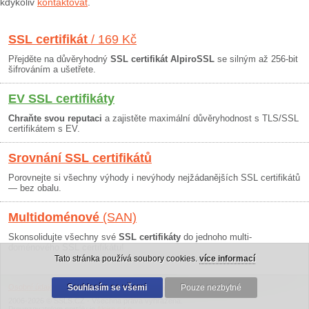
kdykoliv
kontaktovat
.
SSL certifikát
/ 169 Kč
Přejděte na důvěryhodný
SSL certifikát AlpiroSSL
se silným až 256-bit
šifrováním a ušetřete.
EV SSL certifikáty
Chraňte svou reputaci
a zajistěte maximální důvěryhodnost s TLS/SSL
certifikátem s EV.
Srovnání SSL certifikátů
Porovnejte si všechny výhody i nevýhody nejžádanějších SSL certifikátů
— bez obalu.
Multidoménové
(SAN)
Skonsolidujte všechny své
SSL certifikáty
do jednoho multi-
doménového SSL certifikátu!
Tato stránka používá soubory cookies.
více informací
Osobní údaje
|
Obchodní podmínky
Souhlasím se všemi
|
30 dní záruka
Pouze nezbytné
2006-2026 © SSLS.CZ - Všechna práva vyhrazena.