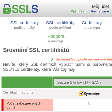
Můj účet
Přihlášení
|
Registrace
SSL certifikáty
SSL certifikáty
Certifikáty
podle značky
podle ověření
podle typu
Podpora
a nástroje
Srovnání SSL certifikátů
Srovnání SSL podle úrovně ověření
Nevíte, který SSL certifikát vybrat? Sami si porovnejte
SSL/TLS certifikáty, které Vás zajímají:
Certifikační autorita
Počet zabezpečených
5
domén