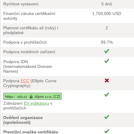
Rychlost vystavení
5 dnů
Finanční záruka certifikační
1,750,000 USD
autority
Platnost certifikátu až (roky) /
2
předplatné
Podpora v prohlížečích
99.7%
Podpora mobilních zařízení
Podpora IDN
(Internationalized Domain
Names)
Podpora
ECC
(Elliptic Curve
Cryptography)
Zobrazení
EV indikátoru
v
prohlížečích
Ověření organizace
(společnosti)
Prestižní značka certifikátu