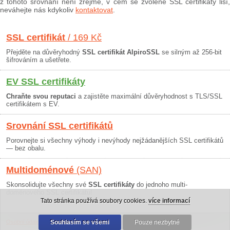
z tohoto srovnání není zřejmé, v čem se zvolené SSL certifikáty liší,
neváhejte nás kdykoliv
kontaktovat
.
SSL certifikát
/ 169 Kč
Přejděte na důvěryhodný
SSL certifikát AlpiroSSL
se silným až 256-bit
šifrováním a ušetřete.
EV SSL certifikáty
Chraňte svou reputaci
a zajistěte maximální důvěryhodnost s TLS/SSL
certifikátem s EV.
Srovnání SSL certifikátů
Porovnejte si všechny výhody i nevýhody nejžádanějších SSL certifikátů
— bez obalu.
Multidoménové
(SAN)
Skonsolidujte všechny své
SSL certifikáty
do jednoho multi-
doménového SSL certifikátu!
Tato stránka používá soubory cookies.
více informací
Osobní údaje
|
Obchodní podmínky
Souhlasím se všemi
|
30 dní záruka
Pouze nezbytné