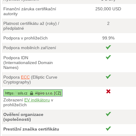
Finanční záruka certifikační
250,000 USD
autority
Platnost certifikátu až (roky) /
2
předplatné
Podpora v prohlížečích
99.9%
Podpora mobilních zařízení
Podpora IDN
(Internationalized Domain
Names)
Podpora
ECC
(Elliptic Curve
Cryptography)
Zobrazení
EV indikátoru
v
prohlížečích
Ověření organizace
(společnosti)
Prestižní značka certifikátu