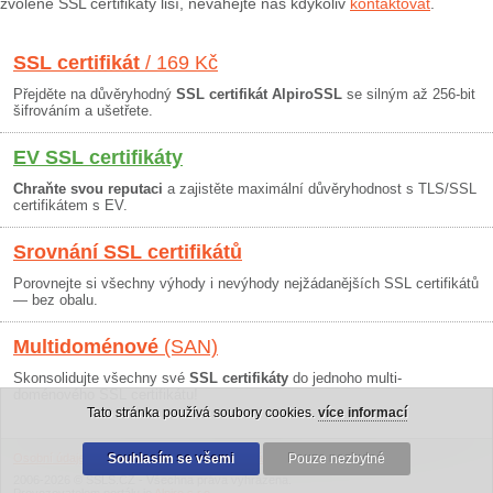
zvolené SSL certifikáty liší, neváhejte nás kdykoliv
kontaktovat
.
SSL certifikát
/ 169 Kč
Přejděte na důvěryhodný
SSL certifikát AlpiroSSL
se silným až 256-bit
šifrováním a ušetřete.
EV SSL certifikáty
Chraňte svou reputaci
a zajistěte maximální důvěryhodnost s TLS/SSL
certifikátem s EV.
Srovnání SSL certifikátů
Porovnejte si všechny výhody i nevýhody nejžádanějších SSL certifikátů
— bez obalu.
Multidoménové
(SAN)
Skonsolidujte všechny své
SSL certifikáty
do jednoho multi-
doménového SSL certifikátu!
Tato stránka používá soubory cookies.
více informací
Osobní údaje
|
Obchodní podmínky
Souhlasím se všemi
|
30 dní záruka
Pouze nezbytné
2006-2026 © SSLS.CZ - Všechna práva vyhrazena.