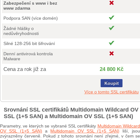
Zabezpečení s www i bez
www zdarma
Podpora SAN (více domén)
Žádné hlášky o
nedůvěryhodnosti
Silné 128-256 bit šifrování
Denní antivirová kontrola
Malware
Cena za rok již za
24 800 Kč
Koupit
Více o tomto SSL certifikátu
Srovnání SSL certifikátů Multidomain Wildcard OV
SSL (1+5 SAN) a Multidomain OV SSL (1+5 SAN)
Parametry, ve kterých se vybrané SSL certifikáty
Multidomain Wildcard
OV SSL (1+5 SAN)
a
Multidomain OV SSL (1+5 SAN)
liší, jso
zvýrazněny červeně. Pokud z tohoto srovnání není zřejmé, v čem se