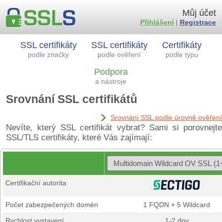
Můj účet
Přihlášení
|
Registrace
SSL certifikáty
SSL certifikáty
Certifikáty
podle značky
podle ověření
podle typu
Podpora
a nástroje
Srovnání SSL certifikátů
Srovnání SSL podle úrovně ověření
Nevíte, který SSL certifikát vybrat? Sami si porovnejte
SSL/TLS certifikáty, které Vás zajímají:
Certifikační autorita
Počet zabezpečených domén
1 FQDN + 5 Wildcard
Rychlost vystavení
1-2 dny