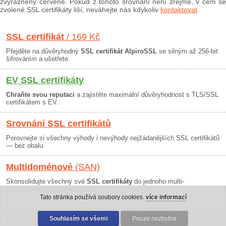
zvýrazněny červeně. Pokud z tohoto srovnání není zřejmé, v čem se
zvolené SSL certifikáty liší, neváhejte nás kdykoliv
kontaktovat
.
SSL certifikát
/ 169 Kč
Přejděte na důvěryhodný
SSL certifikát AlpiroSSL
se silným až 256-bit
šifrováním a ušetřete.
EV SSL certifikáty
Chraňte svou reputaci
a zajistěte maximální důvěryhodnost s TLS/SSL
certifikátem s EV.
Srovnání SSL certifikátů
Porovnejte si všechny výhody i nevýhody nejžádanějších SSL certifikátů
— bez obalu.
Multidoménové
(SAN)
Skonsolidujte všechny své
SSL certifikáty
do jednoho multi-
doménového SSL certifikátu!
Tato stránka používá soubory cookies.
více informací
Osobní údaje
|
Obchodní podmínky
Souhlasím se všemi
|
30 dní záruka
Pouze nezbytné