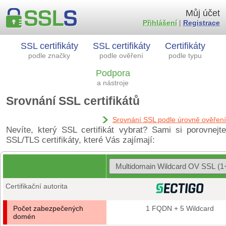
Můj účet
Přihlášení
|
Registrace
SSL certifikáty
SSL certifikáty
Certifikáty
podle značky
podle ověření
podle typu
Podpora
a nástroje
Srovnání SSL certifikátů
Srovnání SSL podle úrovně ověření
Nevíte, který SSL certifikát vybrat? Sami si porovnejte
SSL/TLS certifikáty, které Vás zajímají:
Certifikační autorita
Počet zabezpečených
1 FQDN + 5 Wildcard
domén