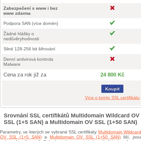
Zabezpečení s www i bez
www zdarma
Podpora SAN (více domén)
Žádné hlášky o
nedůvěryhodnosti
Silné 128-256 bit šifrování
Denní antivirová kontrola
Malware
Cena za rok již za
24 800 Kč
Koupit
Více o tomto SSL certifikátu
Srovnání SSL certifikátů Multidomain Wildcard OV
SSL (1+5 SAN) a Multidomain OV SSL (1+50 SAN)
Parametry, ve kterých se vybrané SSL certifikáty
Multidomain Wildcard
OV SSL (1+5 SAN)
a
Multidomain OV SSL (1+50 SAN)
liší, jso