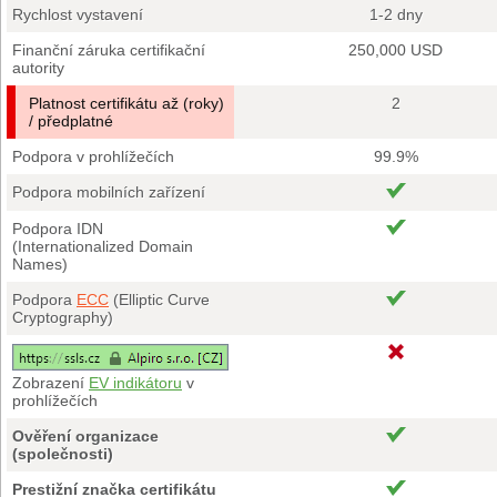
Rychlost vystavení
1-2 dny
Finanční záruka certifikační
250,000 USD
autority
Platnost certifikátu až (roky)
2
/ předplatné
Podpora v prohlížečích
99.9%
Podpora mobilních zařízení
Podpora IDN
(Internationalized Domain
Names)
Podpora
ECC
(Elliptic Curve
Cryptography)
Zobrazení
EV indikátoru
v
prohlížečích
Ověření organizace
(společnosti)
Prestižní značka certifikátu