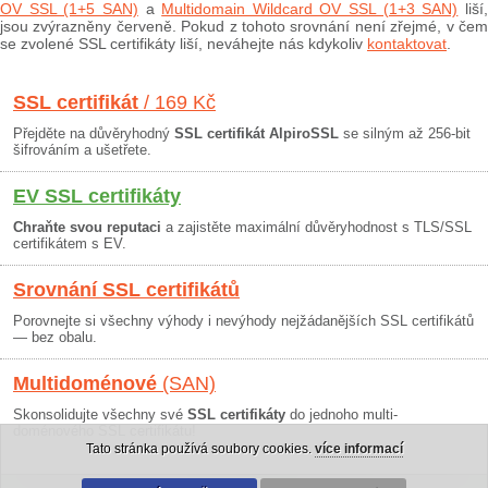
OV SSL (1+5 SAN)
a
Multidomain Wildcard OV SSL (1+3 SAN)
liší
jsou zvýrazněny červeně. Pokud z tohoto srovnání není zřejmé, v čem
se zvolené SSL certifikáty liší, neváhejte nás kdykoliv
kontaktovat
.
SSL certifikát
/ 169 Kč
Přejděte na důvěryhodný
SSL certifikát AlpiroSSL
se silným až 256-bit
šifrováním a ušetřete.
EV SSL certifikáty
Chraňte svou reputaci
a zajistěte maximální důvěryhodnost s TLS/SSL
certifikátem s EV.
Srovnání SSL certifikátů
Porovnejte si všechny výhody i nevýhody nejžádanějších SSL certifikátů
— bez obalu.
Multidoménové
(SAN)
Skonsolidujte všechny své
SSL certifikáty
do jednoho multi-
doménového SSL certifikátu!
Tato stránka používá soubory cookies.
více informací