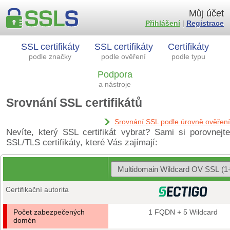
Můj účet
Přihlášení
|
Registrace
SSL certifikáty
SSL certifikáty
Certifikáty
podle značky
podle ověření
podle typu
Podpora
a nástroje
Srovnání SSL certifikátů
Srovnání SSL podle úrovně ověření
Nevíte, který SSL certifikát vybrat? Sami si porovnejte
SSL/TLS certifikáty, které Vás zajímají:
Certifikační autorita
Počet zabezpečených
1 FQDN + 5 Wildcard
domén