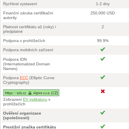
Rychlost vystavení
1-2 dny
Finanční záruka certifikační
250,000 USD
autority
Platnost certifikátu až (roky) /
2
předplatné
Podpora v prohlížečích
99.9%
Podpora mobilních zařízení
Podpora IDN
(Internationalized Domain
Names)
Podpora
ECC
(Elliptic Curve
Cryptography)
Zobrazení
EV indikátoru
v
prohlížečích
Ověření organizace
(společnosti)
Prestižní značka certifikátu