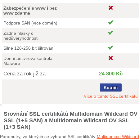
Zabezpečení s www i bez
www zdarma
Podpora SAN (více domén)
Žádné hlášky o
nedůvěryhodnosti
Silné 128-256 bit šifrování
Denní antivirová kontrola
Malware
Cena za rok již za
24 800 Kč
Koupit
Více o tomto SSL certifikátu
Srovnání SSL certifikátů Multidomain Wildcard OV
SSL (1+5 SAN) a Multidomain Wildcard OV SSL
(1+3 SAN)
Parametry, ve kterých se vybrané SSL certifikáty
Multidomain Wildcard