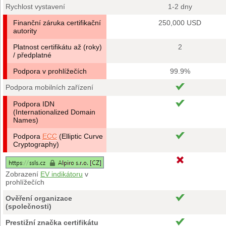
Rychlost vystavení
1-2 dny
Finanční záruka certifikační
250,000 USD
autority
Platnost certifikátu až (roky)
2
/ předplatné
Podpora v prohlížečích
99.9%
Podpora mobilních zařízení
Podpora IDN
(Internationalized Domain
Names)
Podpora
ECC
(Elliptic Curve
Cryptography)
Zobrazení
EV indikátoru
v
prohlížečích
Ověření organizace
(společnosti)
Prestižní značka certifikátu