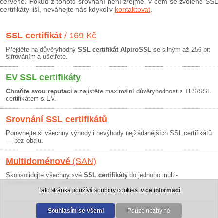
červeně. Pokud z tohoto srovnání není zřejmé, v čem se zvolené SSL
certifikáty liší, neváhejte nás kdykoliv
kontaktovat
.
SSL certifikát
/ 169 Kč
Přejděte na důvěryhodný
SSL certifikát AlpiroSSL
se silným až 256-bit
šifrováním a ušetřete.
EV SSL certifikáty
Chraňte svou reputaci
a zajistěte maximální důvěryhodnost s TLS/SSL
certifikátem s EV.
Srovnání SSL certifikátů
Porovnejte si všechny výhody i nevýhody nejžádanějších SSL certifikátů
— bez obalu.
Multidoménové
(SAN)
Skonsolidujte všechny své
SSL certifikáty
do jednoho multi-
doménového SSL certifikátu!
Tato stránka používá soubory cookies.
více informací
Osobní údaje
|
Obchodní podmínky
Souhlasím se všemi
|
30 dní záruka
Pouze nezbytné