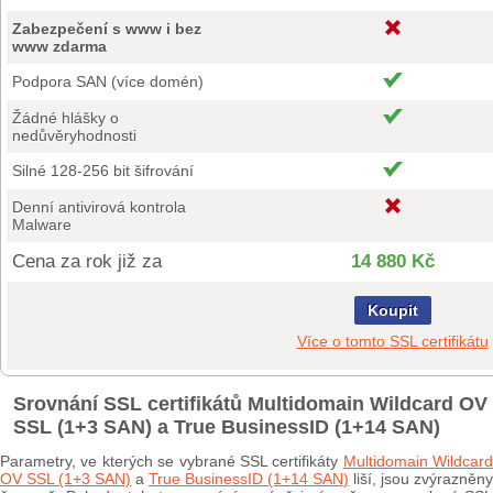
Zabezpečení s www i bez
www zdarma
Podpora SAN (více domén)
Žádné hlášky o
nedůvěryhodnosti
Silné 128-256 bit šifrování
Denní antivirová kontrola
Malware
Cena za rok již za
14 880 Kč
Koupit
Více o tomto SSL certifikátu
Srovnání SSL certifikátů Multidomain Wildcard OV
SSL (1+3 SAN) a True BusinessID (1+14 SAN)
Parametry, ve kterých se vybrané SSL certifikáty
Multidomain Wildcard
OV SSL (1+3 SAN)
a
True BusinessID (1+14 SAN)
liší, jsou zvýrazněny