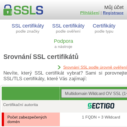
Můj účet
Přihlášení
|
Registrace
SSL certifikáty
SSL certifikáty
Certifikáty
podle značky
podle ověření
podle typu
Podpora
a nástroje
Srovnání SSL certifikátů
Srovnání SSL podle úrovně ověření
Nevíte, který SSL certifikát vybrat? Sami si porovnejte
SSL/TLS certifikáty, které Vás zajímají:
Certifikační autorita
Počet zabezpečených
1 FQDN + 3 Wildcard
domén