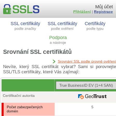
Můj účet
Přihlášení
|
Registrace
SSL certifikáty
SSL certifikáty
Certifikáty
podle značky
podle ověření
podle typu
Podpora
a nástroje
Srovnání SSL certifikátů
Srovnání SSL podle úrovně ověření
Nevíte, který SSL certifikát vybrat? Sami si porovnejte
SSL/TLS certifikáty, které Vás zajímají:
Certifikační autorita
Počet zabezpečených
5
domén