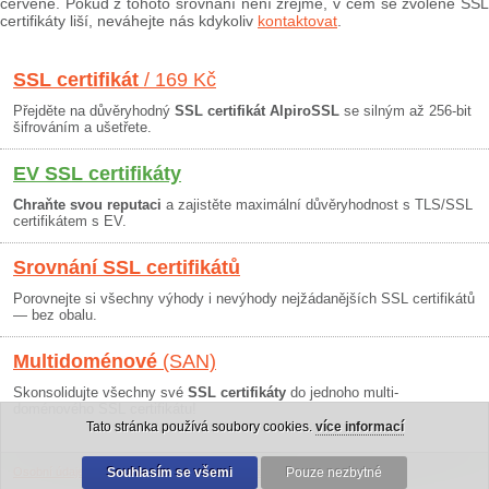
červeně. Pokud z tohoto srovnání není zřejmé, v čem se zvolené SSL
certifikáty liší, neváhejte nás kdykoliv
kontaktovat
.
SSL certifikát
/ 169 Kč
Přejděte na důvěryhodný
SSL certifikát AlpiroSSL
se silným až 256-bit
šifrováním a ušetřete.
EV SSL certifikáty
Chraňte svou reputaci
a zajistěte maximální důvěryhodnost s TLS/SSL
certifikátem s EV.
Srovnání SSL certifikátů
Porovnejte si všechny výhody i nevýhody nejžádanějších SSL certifikátů
— bez obalu.
Multidoménové
(SAN)
Skonsolidujte všechny své
SSL certifikáty
do jednoho multi-
doménového SSL certifikátu!
Tato stránka používá soubory cookies.
více informací
Osobní údaje
|
Obchodní podmínky
Souhlasím se všemi
|
30 dní záruka
Pouze nezbytné