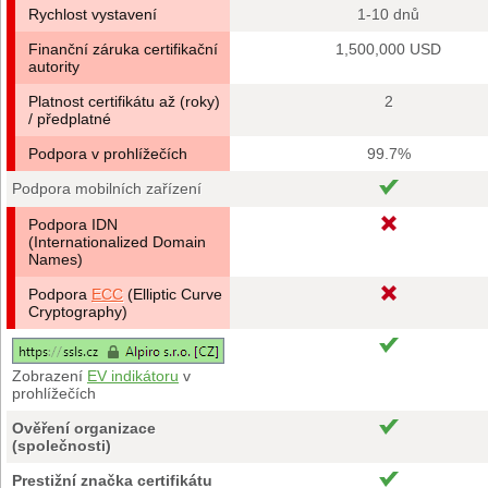
Rychlost vystavení
1-10 dnů
Finanční záruka certifikační
1,500,000 USD
autority
Platnost certifikátu až (roky)
2
/ předplatné
Podpora v prohlížečích
99.7%
Podpora mobilních zařízení
Podpora IDN
(Internationalized Domain
Names)
Podpora
ECC
(Elliptic Curve
Cryptography)
Zobrazení
EV indikátoru
v
prohlížečích
Ověření organizace
(společnosti)
Prestižní značka certifikátu