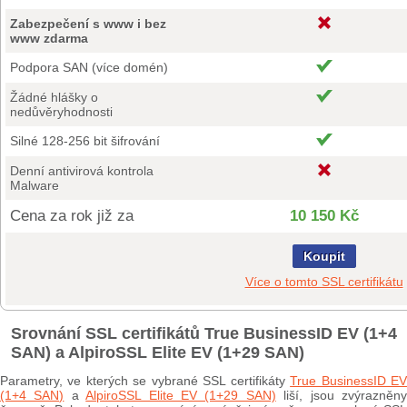
Zabezpečení s www i bez
www zdarma
Podpora SAN (více domén)
Žádné hlášky o
nedůvěryhodnosti
Silné 128-256 bit šifrování
Denní antivirová kontrola
Malware
Cena za rok již za
10 150 Kč
Koupit
Více o tomto SSL certifikátu
Srovnání SSL certifikátů True BusinessID EV (1+4
SAN) a AlpiroSSL Elite EV (1+29 SAN)
Parametry, ve kterých se vybrané SSL certifikáty
True BusinessID E
(1+4 SAN)
a
AlpiroSSL Elite EV (1+29 SAN)
liší, jsou zvýrazněn