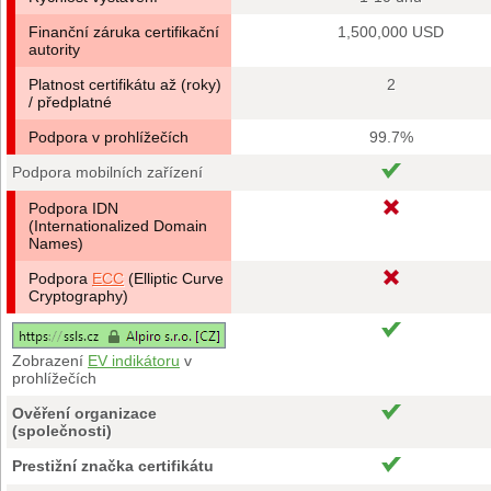
Finanční záruka certifikační
1,500,000 USD
autority
Platnost certifikátu až (roky)
2
/ předplatné
Podpora v prohlížečích
99.7%
Podpora mobilních zařízení
Podpora IDN
(Internationalized Domain
Names)
Podpora
ECC
(Elliptic Curve
Cryptography)
Zobrazení
EV indikátoru
v
prohlížečích
Ověření organizace
(společnosti)
Prestižní značka certifikátu