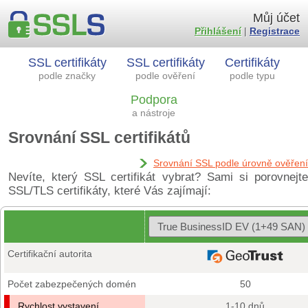
Můj účet
Přihlášení
|
Registrace
SSL certifikáty
SSL certifikáty
Certifikáty
podle značky
podle ověření
podle typu
Podpora
a nástroje
Srovnání SSL certifikátů
Srovnání SSL podle úrovně ověření
Nevíte, který SSL certifikát vybrat? Sami si porovnejte
SSL/TLS certifikáty, které Vás zajímají:
Certifikační autorita
Počet zabezpečených domén
50
Rychlost vystavení
1-10 dnů