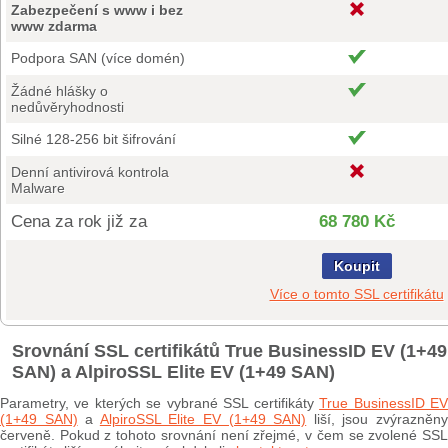
Zabezpečení s www i bez
www zdarma
Podpora SAN (více domén)
Žádné hlášky o
nedůvěryhodnosti
Silné 128-256 bit šifrování
Denní antivirová kontrola
Malware
Cena za rok již za
68 780 Kč
Koupit
Více o tomto SSL certifikátu
Srovnání SSL certifikátů True BusinessID EV (1+49
SAN) a AlpiroSSL Elite EV (1+49 SAN)
Parametry, ve kterých se vybrané SSL certifikáty
True BusinessID E
(1+49 SAN)
a
AlpiroSSL Elite EV (1+49 SAN)
liší, jsou zvýrazněn
červeně. Pokud z tohoto srovnání není zřejmé, v čem se zvolené SSL