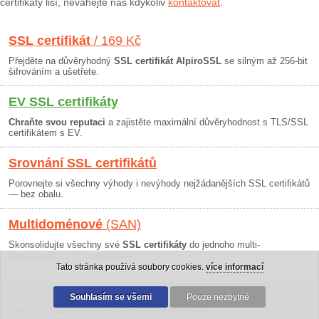
certifikáty liší, neváhejte nás kdykoliv
kontaktovat
.
SSL certifikát
/ 169 Kč
Přejděte na důvěryhodný
SSL certifikát AlpiroSSL
se silným až 256-bit
šifrováním a ušetřete.
EV SSL certifikáty
Chraňte svou reputaci
a zajistěte maximální důvěryhodnost s TLS/SSL
certifikátem s EV.
Srovnání SSL certifikátů
Porovnejte si všechny výhody i nevýhody nejžádanějších SSL certifikátů
— bez obalu.
Multidoménové
(SAN)
Skonsolidujte všechny své
SSL certifikáty
do jednoho multi-
doménového SSL certifikátu!
Tato stránka používá soubory cookies.
více informací
Osobní údaje
|
Obchodní podmínky
Souhlasím se všemi
|
30 dní záruka
Pouze nezbytné
2006-2026 © SSLS.CZ - Všechna práva vyhrazena.