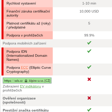
Rychlost vystavení
1-10 min
Finanční záruka certifikační
10,000 USD
autority
Platnost certifikátu až (roky)
5
/ předplatné
Podpora v prohlížečích
99.9%
Podpora mobilních zařízení
Podpora IDN
(Internationalized Domain
Names)
Podpora
ECC
(Elliptic Curve
Cryptography)
Zobrazení
EV indikátoru
v
prohlížečích
Ověření organizace
(společnosti)
Prestižní značka certifikátu