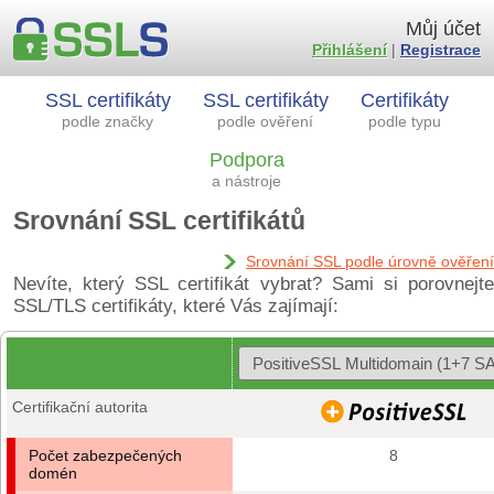
Můj účet
Přihlášení
|
Registrace
SSL certifikáty
SSL certifikáty
Certifikáty
podle značky
podle ověření
podle typu
Podpora
a nástroje
Srovnání SSL certifikátů
Srovnání SSL podle úrovně ověření
Nevíte, který SSL certifikát vybrat? Sami si porovnejte
SSL/TLS certifikáty, které Vás zajímají:
Certifikační autorita
Počet zabezpečených
8
domén