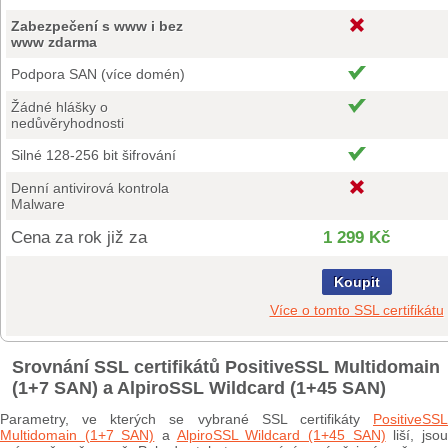
Zabezpečení s www i bez
www zdarma
Podpora SAN (více domén)
Žádné hlášky o
nedůvěryhodnosti
Silné 128-256 bit šifrování
Denní antivirová kontrola
Malware
Cena za rok již za
1 299 Kč
Koupit
Více o tomto SSL certifikátu
Srovnání SSL certifikátů PositiveSSL Multidomain
(1+7 SAN) a AlpiroSSL Wildcard (1+45 SAN)
Parametry, ve kterých se vybrané SSL certifikáty
PositiveSSL
Multidomain (1+7 SAN)
a
AlpiroSSL Wildcard (1+45 SAN)
liší, jso