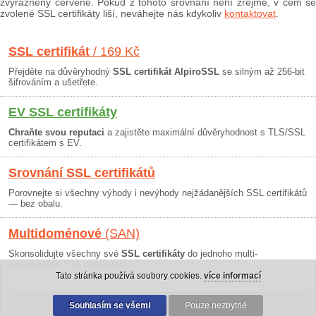
zvýrazněny červeně. Pokud z tohoto srovnání není zřejmé, v čem se
zvolené SSL certifikáty liší, neváhejte nás kdykoliv
kontaktovat
.
SSL certifikát
/ 169 Kč
Přejděte na důvěryhodný
SSL certifikát AlpiroSSL
se silným až 256-bit
šifrováním a ušetřete.
EV SSL certifikáty
Chraňte svou reputaci
a zajistěte maximální důvěryhodnost s TLS/SSL
certifikátem s EV.
Srovnání SSL certifikátů
Porovnejte si všechny výhody i nevýhody nejžádanějších SSL certifikátů
— bez obalu.
Multidoménové
(SAN)
Skonsolidujte všechny své
SSL certifikáty
do jednoho multi-
doménového SSL certifikátu!
Tato stránka používá soubory cookies.
více informací
Osobní údaje
|
Obchodní podmínky
Souhlasím se všemi
|
30 dní záruka
Pouze nezbytné