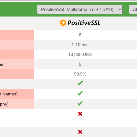
8
1-10 min
10,000 USD
né
5
99.9%
in Names)
aphy)