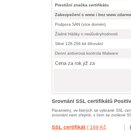
Prestižní značka certifikátu
Zabezpečení s www i bez www zdarm
Podpora SAN (více domén)
Žádné hlášky o nedůvěryhodnosti
Silné 128-256 bit šifrování
Denní antivirová kontrola Malware
Cena za rok již za
Srovnání SSL certifikátů Posit
Parametry, ve kterých se vybrané SSL cert
srovnání není zřejmé, v čem se zvolené SSL 
SSL certifikát
/ 169 Kč