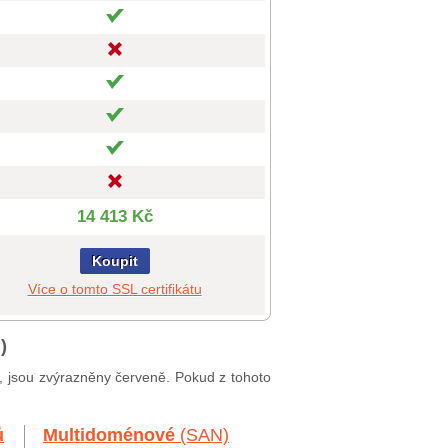
14 413 Kč
Koupit
Více o tomto SSL certifikátu
)
í, jsou zvýrazněny červeně. Pokud z tohoto
ů
Multidoménové
(SAN)