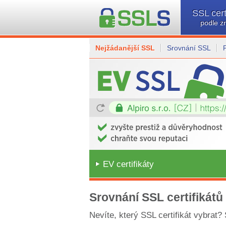
SSL cert
podle z
Nejžádanější SSL
Srovnání SSL
EV certifikáty
Srovnání SSL certifikátů
Nevíte, který SSL certifikát vybrat?