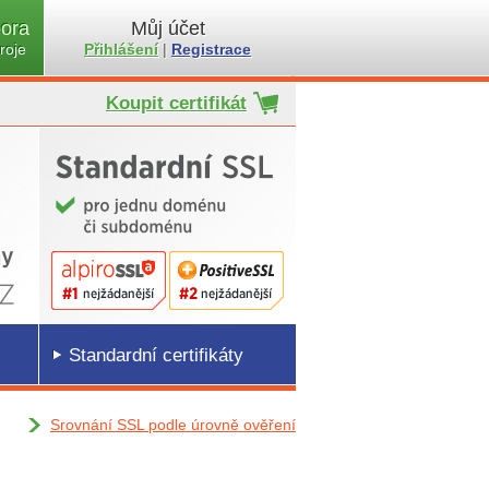
ora
Můj účet
roje
Přihlášení
|
Registrace
Koupit certifikát
Standardní certifikáty
Srovnání SSL podle úrovně ověření