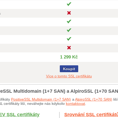
a
1 299 Kč
Koupit
Více o tomto SSL certifikátu
iveSSL Multidomain (1+7 SAN) a AlpiroSSL (1+70 SAN
ifikáty
PositiveSSL Multidomain (1+7 SAN)
a
AlpiroSSL (1+70 SAN)
liš
certifikáty liší, neváhejte nás kdykoliv
kontaktovat
.
EV SSL certifikáty
Srovnání SSL certifikát