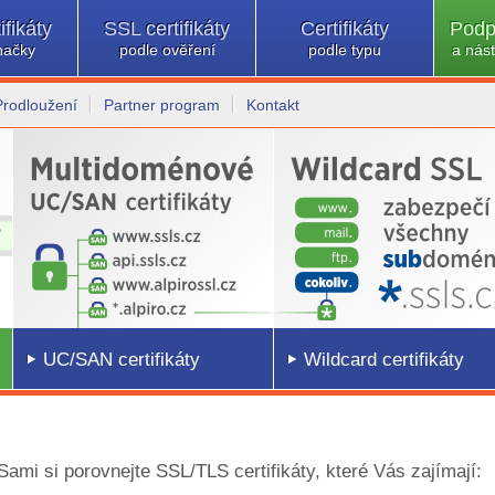
ifikáty
SSL certifikáty
Certifikáty
Podp
načky
podle ověření
podle typu
a nást
Prodloužení
Partner program
Kontakt
UC/SAN certifikáty
Wildcard certifikáty
 Sami si porovnejte SSL/TLS certifikáty, které Vás zajímají: