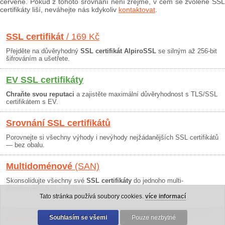
červeně. Pokud z tohoto srovnání není zřejmé, v čem se zvolené SSL
certifikáty liší, neváhejte nás kdykoliv
kontaktovat
.
SSL certifikát
/ 169 Kč
Přejděte na důvěryhodný
SSL certifikát AlpiroSSL
se silným až 256-bit
šifrováním a ušetřete.
EV SSL certifikáty
Chraňte svou reputaci
a zajistěte maximální důvěryhodnost s TLS/SSL
certifikátem s EV.
Srovnání SSL certifikátů
Porovnejte si všechny výhody i nevýhody nejžádanějších SSL certifikátů
— bez obalu.
Multidoménové
(SAN)
Skonsolidujte všechny své
SSL certifikáty
do jednoho multi-
doménového SSL certifikátu!
Tato stránka používá soubory cookies.
více informací
Osobní údaje
|
Obchodní podmínky
Souhlasím se všemi
|
30 dní záruka
Pouze nezbytné