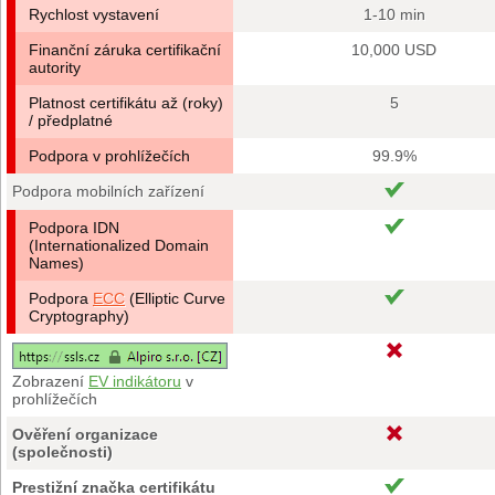
Rychlost vystavení
1-10 min
Finanční záruka certifikační
10,000 USD
autority
Platnost certifikátu až (roky)
5
/ předplatné
Podpora v prohlížečích
99.9%
Podpora mobilních zařízení
Podpora IDN
(Internationalized Domain
Names)
Podpora
ECC
(Elliptic Curve
Cryptography)
Zobrazení
EV indikátoru
v
prohlížečích
Ověření organizace
(společnosti)
Prestižní značka certifikátu