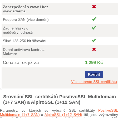
Zabezpečení s www i bez
www zdarma
Podpora SAN (více domén)
Žádné hlášky o
nedůvěryhodnosti
Silné 128-256 bit šifrování
Denní antivirová kontrola
Malware
Cena za rok již za
1 299 Kč
Koupit
Více o tomto SSL certifikátu
Srovnání SSL certifikátů PositiveSSL Multidomain
(1+7 SAN) a AlpiroSSL (1+12 SAN)
Parametry, ve kterých se vybrané SSL certifikáty
PositiveSSL
Multidomain (1+7 SAN)
a
AlpiroSSL (1+12 SAN)
liší, jsou zvýrazněn