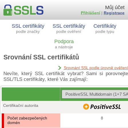
Můj účet
Přihlášení
|
Registrace
SSL certifikáty
SSL certifikáty
Certifikáty
podle značky
podle ověření
podle typu
Podpora
a nástroje
Srovnání SSL certifikátů
Srovnání SSL podle úrovně ověření
Nevíte, který SSL certifikát vybrat? Sami si porovnejte
SSL/TLS certifikáty, které Vás zajímají:
Certifikační autorita
Počet zabezpečených
8
domén