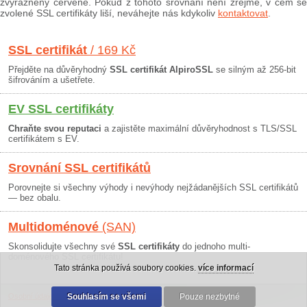
zvýrazněny červeně. Pokud z tohoto srovnání není zřejmé, v čem se
zvolené SSL certifikáty liší, neváhejte nás kdykoliv
kontaktovat
.
SSL certifikát
/ 169 Kč
Přejděte na důvěryhodný
SSL certifikát AlpiroSSL
se silným až 256-bit
šifrováním a ušetřete.
EV SSL certifikáty
Chraňte svou reputaci
a zajistěte maximální důvěryhodnost s TLS/SSL
certifikátem s EV.
Srovnání SSL certifikátů
Porovnejte si všechny výhody i nevýhody nejžádanějších SSL certifikátů
— bez obalu.
Multidoménové
(SAN)
Skonsolidujte všechny své
SSL certifikáty
do jednoho multi-
doménového SSL certifikátu!
Tato stránka používá soubory cookies.
více informací
Osobní údaje
|
Obchodní podmínky
Souhlasím se všemi
|
30 dní záruka
Pouze nezbytné