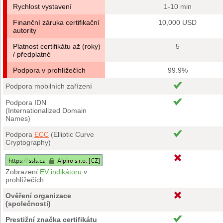
Rychlost vystavení
1-10 min
Finanční záruka certifikační
10,000 USD
autority
Platnost certifikátu až (roky)
5
/ předplatné
Podpora v prohlížečích
99.9%
Podpora mobilních zařízení
Podpora IDN
(Internationalized Domain
Names)
Podpora
ECC
(Elliptic Curve
Cryptography)
Zobrazení
EV indikátoru
v
prohlížečích
Ověření organizace
(společnosti)
Prestižní značka certifikátu