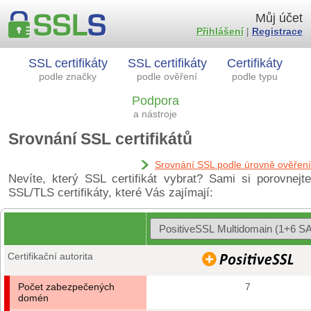
Můj účet
Přihlášení
|
Registrace
SSL certifikáty
SSL certifikáty
Certifikáty
podle značky
podle ověření
podle typu
Podpora
a nástroje
Srovnání SSL certifikátů
Srovnání SSL podle úrovně ověření
Nevíte, který SSL certifikát vybrat? Sami si porovnejte
SSL/TLS certifikáty, které Vás zajímají:
Certifikační autorita
Počet zabezpečených
7
domén