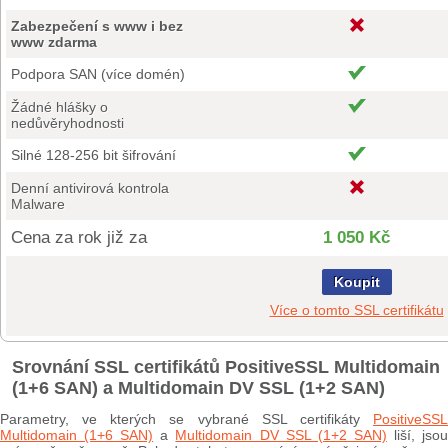
Zabezpečení s www i bez
www zdarma
Podpora SAN (více domén)
Žádné hlášky o
nedůvěryhodnosti
Silné 128-256 bit šifrování
Denní antivirová kontrola
Malware
Cena za rok již za
1 050 Kč
Koupit
Více o tomto SSL certifikátu
Srovnání SSL certifikátů PositiveSSL Multidomain
(1+6 SAN) a Multidomain DV SSL (1+2 SAN)
Parametry, ve kterých se vybrané SSL certifikáty
PositiveSSL
Multidomain (1+6 SAN)
a
Multidomain DV SSL (1+2 SAN)
liší, jso