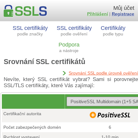
Můj účet
Přihlášení
|
Registrace
SSL certifikáty
SSL certifikáty
Certifikáty
podle značky
podle ověření
podle typu
Podpora
a nástroje
Srovnání SSL certifikátů
Srovnání SSL podle úrovně ověření
Nevíte, který SSL certifikát vybrat? Sami si porovnejte
SSL/TLS certifikáty, které Vás zajímají:
Certifikační autorita
Počet zabezpečených domén
6
Rychlost vystavení
1-10 min