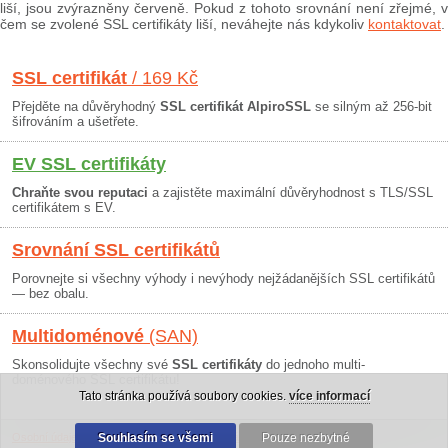
liší, jsou zvýrazněny červeně. Pokud z tohoto srovnání není zřejmé, v
čem se zvolené SSL certifikáty liší, neváhejte nás kdykoliv
kontaktovat
.
SSL certifikát
/ 169 Kč
Přejděte na důvěryhodný
SSL certifikát AlpiroSSL
se silným až 256-bit
šifrováním a ušetřete.
EV SSL certifikáty
Chraňte svou reputaci
a zajistěte maximální důvěryhodnost s TLS/SSL
certifikátem s EV.
Srovnání SSL certifikátů
Porovnejte si všechny výhody i nevýhody nejžádanějších SSL certifikátů
— bez obalu.
Multidoménové
(SAN)
Skonsolidujte všechny své
SSL certifikáty
do jednoho multi-
doménového SSL certifikátu!
Tato stránka používá soubory cookies.
více informací
Osobní údaje
|
Obchodní podmínky
Souhlasím se všemi
|
30 dní záruka
Pouze nezbytné