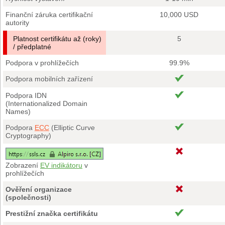
Finanční záruka certifikační
10,000 USD
autority
Platnost certifikátu až (roky)
5
/ předplatné
Podpora v prohlížečích
99.9%
Podpora mobilních zařízení
Podpora IDN
(Internationalized Domain
Names)
Podpora
ECC
(Elliptic Curve
Cryptography)
Zobrazení
EV indikátoru
v
prohlížečích
Ověření organizace
(společnosti)
Prestižní značka certifikátu