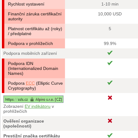
Rychlost vystavení
1-10 min
Finanční záruka certifikační
10,000 USD
autority
Platnost certifikátu až (roky)
5
/ předplatné
Podpora v prohlížečích
99.9%
Podpora mobilních zařízení
Podpora IDN
(Internationalized Domain
Names)
Podpora
ECC
(Elliptic Curve
Cryptography)
Zobrazení
EV indikátoru
v
prohlížečích
Ověření organizace
(společnosti)
Prestižní značka certifikátu