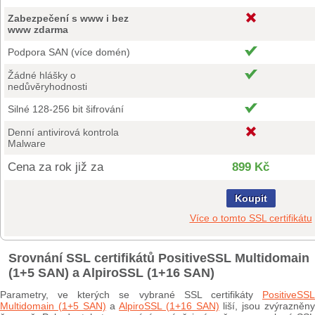
Zabezpečení s www i bez
www zdarma
Podpora SAN (více domén)
Žádné hlášky o
nedůvěryhodnosti
Silné 128-256 bit šifrování
Denní antivirová kontrola
Malware
Cena za rok již za
899 Kč
Koupit
Více o tomto SSL certifikátu
Srovnání SSL certifikátů PositiveSSL Multidomain
(1+5 SAN) a AlpiroSSL (1+16 SAN)
Parametry, ve kterých se vybrané SSL certifikáty
PositiveSSL
Multidomain (1+5 SAN)
a
AlpiroSSL (1+16 SAN)
liší, jsou zvýrazněn