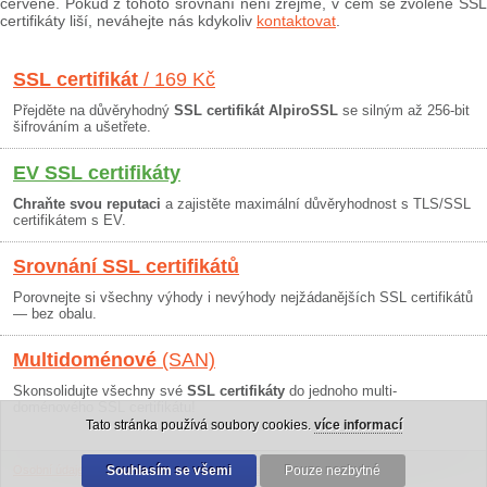
červeně. Pokud z tohoto srovnání není zřejmé, v čem se zvolené SSL
certifikáty liší, neváhejte nás kdykoliv
kontaktovat
.
SSL certifikát
/ 169 Kč
Přejděte na důvěryhodný
SSL certifikát AlpiroSSL
se silným až 256-bit
šifrováním a ušetřete.
EV SSL certifikáty
Chraňte svou reputaci
a zajistěte maximální důvěryhodnost s TLS/SSL
certifikátem s EV.
Srovnání SSL certifikátů
Porovnejte si všechny výhody i nevýhody nejžádanějších SSL certifikátů
— bez obalu.
Multidoménové
(SAN)
Skonsolidujte všechny své
SSL certifikáty
do jednoho multi-
doménového SSL certifikátu!
Tato stránka používá soubory cookies.
více informací
Osobní údaje
|
Obchodní podmínky
Souhlasím se všemi
|
30 dní záruka
Pouze nezbytné