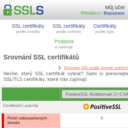
Můj účet
Přihlášení
|
Registrace
SSL certifikáty
SSL certifikáty
Certifikáty
podle značky
podle ověření
podle typu
Podpora
a nástroje
Srovnání SSL certifikátů
Srovnání SSL podle úrovně ověření
Nevíte, který SSL certifikát vybrat? Sami si porovnejte
SSL/TLS certifikáty, které Vás zajímají:
Certifikační autorita
Počet zabezpečených
6
domén