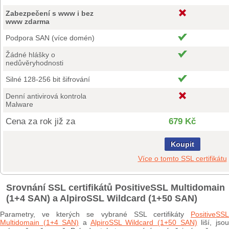
Zabezpečení s www i bez
www zdarma
Podpora SAN (více domén)
Žádné hlášky o
nedůvěryhodnosti
Silné 128-256 bit šifrování
Denní antivirová kontrola
Malware
Cena za rok již za
679 Kč
Koupit
Více o tomto SSL certifikátu
Srovnání SSL certifikátů PositiveSSL Multidomain
(1+4 SAN) a AlpiroSSL Wildcard (1+50 SAN)
Parametry, ve kterých se vybrané SSL certifikáty
PositiveSSL
Multidomain (1+4 SAN)
a
AlpiroSSL Wildcard (1+50 SAN)
liší, jso