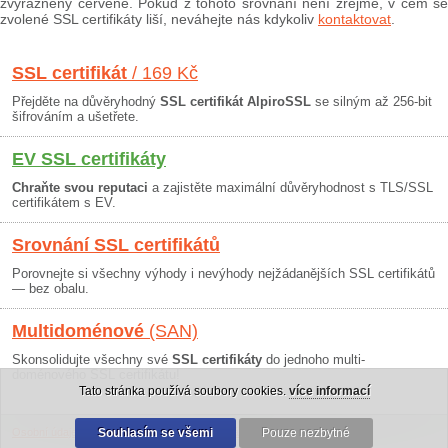
zvýrazněny červeně. Pokud z tohoto srovnání není zřejmé, v čem se
zvolené SSL certifikáty liší, neváhejte nás kdykoliv
kontaktovat
.
SSL certifikát
/ 169 Kč
Přejděte na důvěryhodný
SSL certifikát AlpiroSSL
se silným až 256-bit
šifrováním a ušetřete.
EV SSL certifikáty
Chraňte svou reputaci
a zajistěte maximální důvěryhodnost s TLS/SSL
certifikátem s EV.
Srovnání SSL certifikátů
Porovnejte si všechny výhody i nevýhody nejžádanějších SSL certifikátů
— bez obalu.
Multidoménové
(SAN)
Skonsolidujte všechny své
SSL certifikáty
do jednoho multi-
doménového SSL certifikátu!
Tato stránka používá soubory cookies.
více informací
Osobní údaje
|
Obchodní podmínky
Souhlasím se všemi
|
30 dní záruka
Pouze nezbytné