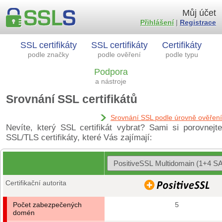
Můj účet
Přihlášení
|
Registrace
SSL certifikáty
SSL certifikáty
Certifikáty
podle značky
podle ověření
podle typu
Podpora
a nástroje
Srovnání SSL certifikátů
Srovnání SSL podle úrovně ověření
Nevíte, který SSL certifikát vybrat? Sami si porovnejte
SSL/TLS certifikáty, které Vás zajímají:
Certifikační autorita
Počet zabezpečených
5
domén