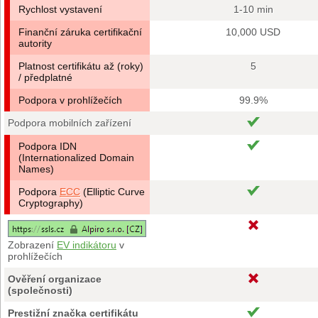
Rychlost vystavení
1-10 min
Finanční záruka certifikační
10,000 USD
autority
Platnost certifikátu až (roky)
5
/ předplatné
Podpora v prohlížečích
99.9%
Podpora mobilních zařízení
Podpora IDN
(Internationalized Domain
Names)
Podpora
ECC
(Elliptic Curve
Cryptography)
Zobrazení
EV indikátoru
v
prohlížečích
Ověření organizace
(společnosti)
Prestižní značka certifikátu