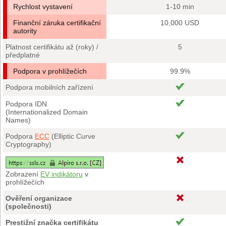
Rychlost vystavení
1-10 min
Finanční záruka certifikační
10,000 USD
autority
Platnost certifikátu až (roky) /
5
předplatné
Podpora v prohlížečích
99.9%
Podpora mobilních zařízení
Podpora IDN
(Internationalized Domain
Names)
Podpora
ECC
(Elliptic Curve
Cryptography)
Zobrazení
EV indikátoru
v
prohlížečích
Ověření organizace
(společnosti)
Prestižní značka certifikátu