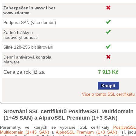
Zabezpečení s www i bez
www zdarma
Podpora SAN (více domén)
Žádné hlášky o
nedůvěryhodnosti
Silné 128-256 bit šifrování
Denní antivirová kontrola
Malware
Cena za rok již za
7 913 Kč
Koupit
Více o tomto SSL certifikátu
Srovnání SSL certifikátů PositiveSSL Multidomain
(1+45 SAN) a AlpiroSSL Premium (1+3 SAN)
Parametry, ve kterých se vybrané SSL certifikáty
PositiveSSL
Multidomain (1+45 SAN)
a
AlpiroSSL Premium (1+3 SAN)
liší, jso