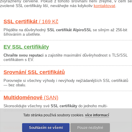
zvýrazněny červeně. Pokud z tohoto srovnání není zřejmé, v čem se
zvolené SSL certifikáty liší, neváhejte nás kdykoliv
kontaktovat
.
SSL certifikát
/ 169 Kč
Přejděte na důvěryhodný
SSL certifikát AlpiroSSL
se silným až 256-bit
šifrováním a ušetřete.
EV SSL certifikáty
Chraňte svou reputaci
a zajistěte maximální důvěryhodnost s TLS/SSL
certifikátem s EV.
Srovnání SSL certifikátů
Porovnejte si všechny výhody i nevýhody nejžádanějších SSL certifikátů
— bez obalu.
Multidoménové
(SAN)
Skonsolidujte všechny své
SSL certifikáty
do jednoho multi-
doménového SSL certifikátu!
Tato stránka používá soubory cookies.
více informací
Osobní údaje
|
Obchodní podmínky
Souhlasím se všemi
|
30 dní záruka
Pouze nezbytné