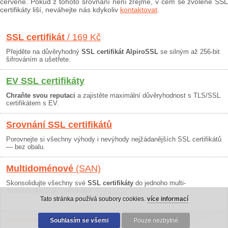
červeně. Pokud z tohoto srovnání není zřejmé, v čem se zvolené SSL
certifikáty liší, neváhejte nás kdykoliv
kontaktovat
.
SSL certifikát
/ 169 Kč
Přejděte na důvěryhodný
SSL certifikát AlpiroSSL
se silným až 256-bit
šifrováním a ušetřete.
EV SSL certifikáty
Chraňte svou reputaci
a zajistěte maximální důvěryhodnost s TLS/SSL
certifikátem s EV.
Srovnání SSL certifikátů
Porovnejte si všechny výhody i nevýhody nejžádanějších SSL certifikátů
— bez obalu.
Multidoménové
(SAN)
Skonsolidujte všechny své
SSL certifikáty
do jednoho multi-
doménového SSL certifikátu!
Tato stránka používá soubory cookies.
více informací
Osobní údaje
|
Obchodní podmínky
Souhlasím se všemi
|
30 dní záruka
Pouze nezbytné