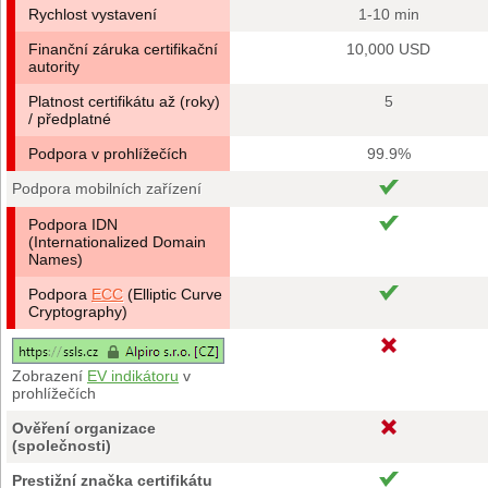
Rychlost vystavení
1-10 min
Finanční záruka certifikační
10,000 USD
autority
Platnost certifikátu až (roky)
5
/ předplatné
Podpora v prohlížečích
99.9%
Podpora mobilních zařízení
Podpora IDN
(Internationalized Domain
Names)
Podpora
ECC
(Elliptic Curve
Cryptography)
Zobrazení
EV indikátoru
v
prohlížečích
Ověření organizace
(společnosti)
Prestižní značka certifikátu