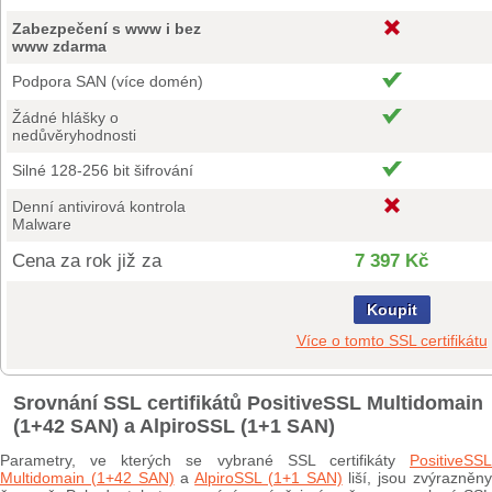
Zabezpečení s www i bez
www zdarma
Podpora SAN (více domén)
Žádné hlášky o
nedůvěryhodnosti
Silné 128-256 bit šifrování
Denní antivirová kontrola
Malware
Cena za rok již za
7 397 Kč
Koupit
Více o tomto SSL certifikátu
Srovnání SSL certifikátů PositiveSSL Multidomain
(1+42 SAN) a AlpiroSSL (1+1 SAN)
Parametry, ve kterých se vybrané SSL certifikáty
PositiveSSL
Multidomain (1+42 SAN)
a
AlpiroSSL (1+1 SAN)
liší, jsou zvýrazněn