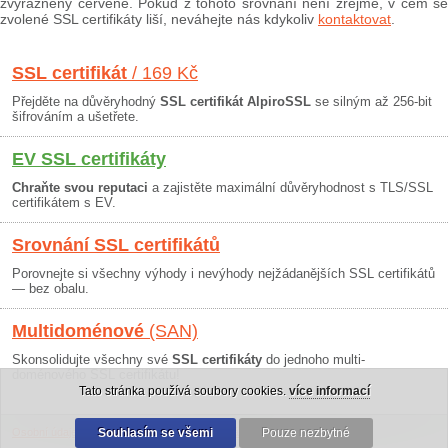
zvýrazněny červeně. Pokud z tohoto srovnání není zřejmé, v čem se
zvolené SSL certifikáty liší, neváhejte nás kdykoliv
kontaktovat
.
SSL certifikát
/ 169 Kč
Přejděte na důvěryhodný
SSL certifikát AlpiroSSL
se silným až 256-bit
šifrováním a ušetřete.
EV SSL certifikáty
Chraňte svou reputaci
a zajistěte maximální důvěryhodnost s TLS/SSL
certifikátem s EV.
Srovnání SSL certifikátů
Porovnejte si všechny výhody i nevýhody nejžádanějších SSL certifikátů
— bez obalu.
Multidoménové
(SAN)
Skonsolidujte všechny své
SSL certifikáty
do jednoho multi-
doménového SSL certifikátu!
Tato stránka používá soubory cookies.
více informací
Osobní údaje
|
Obchodní podmínky
Souhlasím se všemi
|
30 dní záruka
Pouze nezbytné