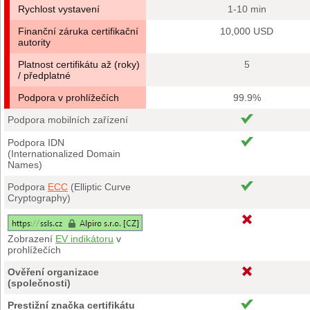
Rychlost vystavení
1-10 min
Finanční záruka certifikační
10,000 USD
autority
Platnost certifikátu až (roky)
5
/ předplatné
Podpora v prohlížečích
99.9%
Podpora mobilních zařízení
Podpora IDN
(Internationalized Domain
Names)
Podpora
ECC
(Elliptic Curve
Cryptography)
Zobrazení
EV indikátoru
v
prohlížečích
Ověření organizace
(společnosti)
Prestižní značka certifikátu