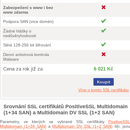
Zabezpečení s www i bez
www zdarma
Podpora SAN (více domén)
Žádné hlášky o
nedůvěryhodnosti
Silné 128-256 bit šifrování
Denní antivirová kontrola
Malware
Cena za rok již za
6 021 Kč
Koupit
Více o tomto SSL certifikátu
Srovnání SSL certifikátů PositiveSSL Multidomain
(1+34 SAN) a Multidomain DV SSL (1+2 SAN)
Parametry, ve kterých se vybrané SSL certifikáty
PositiveSSL
Multidomain (1+34 SAN)
a
Multidomain DV SSL (1+2 SAN)
liší, jso