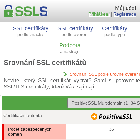
Můj účet
Přihlášení
|
Registrace
SSL certifikáty
SSL certifikáty
Certifikáty
podle značky
podle ověření
podle typu
Podpora
a nástroje
Srovnání SSL certifikátů
Srovnání SSL podle úrovně ověření
Nevíte, který SSL certifikát vybrat? Sami si porovnejte
SSL/TLS certifikáty, které Vás zajímají:
Certifikační autorita
Počet zabezpečených
35
domén