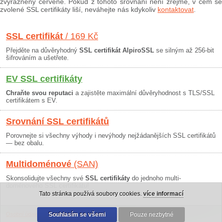
zvýrazněny červeně. Pokud z tohoto srovnání není zřejmé, v čem se
zvolené SSL certifikáty liší, neváhejte nás kdykoliv
kontaktovat
.
SSL certifikát
/ 169 Kč
Přejděte na důvěryhodný
SSL certifikát AlpiroSSL
se silným až 256-bit
šifrováním a ušetřete.
EV SSL certifikáty
Chraňte svou reputaci
a zajistěte maximální důvěryhodnost s TLS/SSL
certifikátem s EV.
Srovnání SSL certifikátů
Porovnejte si všechny výhody i nevýhody nejžádanějších SSL certifikátů
— bez obalu.
Multidoménové
(SAN)
Skonsolidujte všechny své
SSL certifikáty
do jednoho multi-
doménového SSL certifikátu!
Tato stránka používá soubory cookies.
více informací
Osobní údaje
|
Obchodní podmínky
Souhlasím se všemi
|
30 dní záruka
Pouze nezbytné