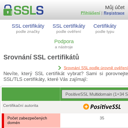
Můj účet
Přihlášení
|
Registrace
SSL certifikáty
SSL certifikáty
Certifikáty
podle značky
podle ověření
podle typu
Podpora
a nástroje
Srovnání SSL certifikátů
Srovnání SSL podle úrovně ověření
Nevíte, který SSL certifikát vybrat? Sami si porovnejte
SSL/TLS certifikáty, které Vás zajímají:
Certifikační autorita
Počet zabezpečených
35
domén