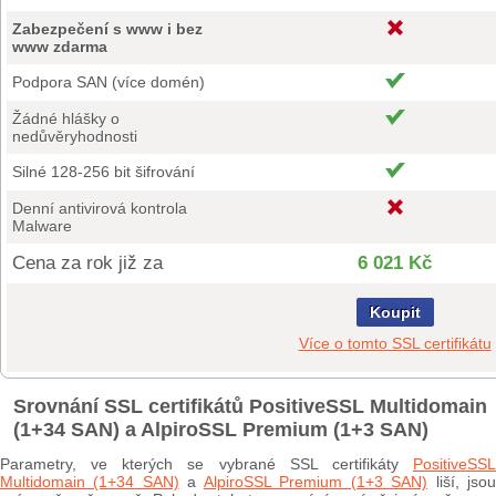
Zabezpečení s www i bez
www zdarma
Podpora SAN (více domén)
Žádné hlášky o
nedůvěryhodnosti
Silné 128-256 bit šifrování
Denní antivirová kontrola
Malware
Cena za rok již za
6 021 Kč
Koupit
Více o tomto SSL certifikátu
Srovnání SSL certifikátů PositiveSSL Multidomain
(1+34 SAN) a AlpiroSSL Premium (1+3 SAN)
Parametry, ve kterých se vybrané SSL certifikáty
PositiveSSL
Multidomain (1+34 SAN)
a
AlpiroSSL Premium (1+3 SAN)
liší, jso