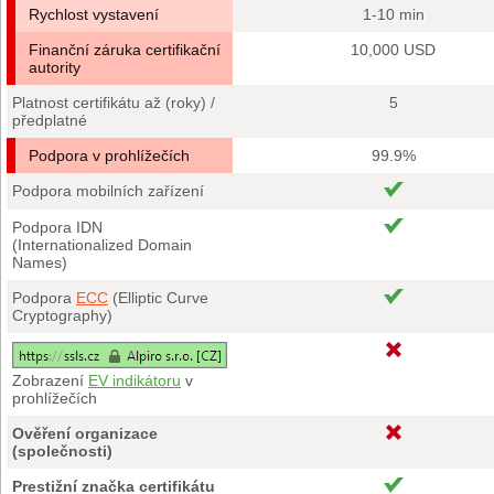
Rychlost vystavení
1-10 min
Finanční záruka certifikační
10,000 USD
autority
Platnost certifikátu až (roky) /
5
předplatné
Podpora v prohlížečích
99.9%
Podpora mobilních zařízení
Podpora IDN
(Internationalized Domain
Names)
Podpora
ECC
(Elliptic Curve
Cryptography)
Zobrazení
EV indikátoru
v
prohlížečích
Ověření organizace
(společnosti)
Prestižní značka certifikátu