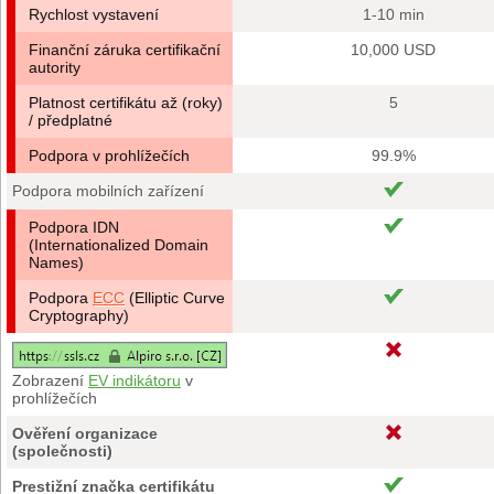
Rychlost vystavení
1-10 min
Finanční záruka certifikační
10,000 USD
autority
Platnost certifikátu až (roky)
5
/ předplatné
Podpora v prohlížečích
99.9%
Podpora mobilních zařízení
Podpora IDN
(Internationalized Domain
Names)
Podpora
ECC
(Elliptic Curve
Cryptography)
Zobrazení
EV indikátoru
v
prohlížečích
Ověření organizace
(společnosti)
Prestižní značka certifikátu