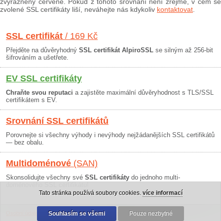
zvýrazněny červeně. Pokud z tohoto srovnání není zřejmé, v čem se
zvolené SSL certifikáty liší, neváhejte nás kdykoliv
kontaktovat
.
SSL certifikát
/ 169 Kč
Přejděte na důvěryhodný
SSL certifikát AlpiroSSL
se silným až 256-bit
šifrováním a ušetřete.
EV SSL certifikáty
Chraňte svou reputaci
a zajistěte maximální důvěryhodnost s TLS/SSL
certifikátem s EV.
Srovnání SSL certifikátů
Porovnejte si všechny výhody i nevýhody nejžádanějších SSL certifikátů
— bez obalu.
Multidoménové
(SAN)
Skonsolidujte všechny své
SSL certifikáty
do jednoho multi-
doménového SSL certifikátu!
Tato stránka používá soubory cookies.
více informací
Osobní údaje
|
Obchodní podmínky
Souhlasím se všemi
|
30 dní záruka
Pouze nezbytné