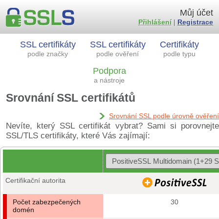
Můj účet
Přihlášení
|
Registrace
SSL certifikáty
SSL certifikáty
Certifikáty
podle značky
podle ověření
podle typu
Podpora
a nástroje
Srovnání SSL certifikátů
Srovnání SSL podle úrovně ověření
Nevíte, který SSL certifikát vybrat? Sami si porovnejte
SSL/TLS certifikáty, které Vás zajímají:
Certifikační autorita
Počet zabezpečených
30
domén