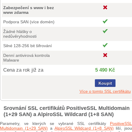
Zabezpečení s www i bez
www zdarma
Podpora SAN (více domén)
Žádné hlášky o
nedůvěryhodnosti
Silné 128-256 bit šifrování
Denní antivirová kontrola
Malware
Cena za rok již za
5 490 Kč
Koupit
Více o tomto SSL certifikátu
Srovnání SSL certifikátů PositiveSSL Multidomain
(1+29 SAN) a AlpiroSSL Wildcard (1+8 SAN)
Parametry, ve kterých se vybrané SSL certifikáty
PositiveSSL
Multidomain (1+29 SAN)
a
AlpiroSSL Wildcard (1+8 SAN)
liší, jso