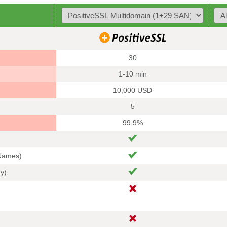
30
1-10 min
10,000 USD
5
99.9%
 Names)
hy)