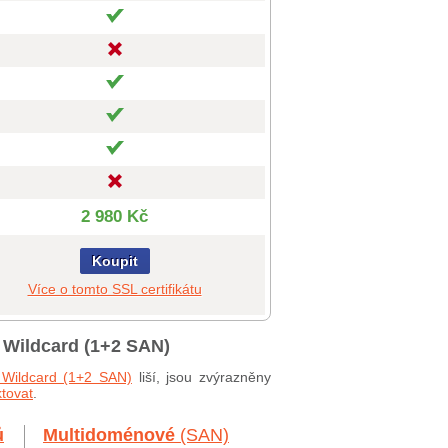
2 980 Kč
Koupit
Více o tomto SSL certifikátu
 Wildcard (1+2 SAN)
 Wildcard (1+2 SAN)
liší, jsou zvýrazněny
tovat
.
ů
Multidoménové
(SAN)