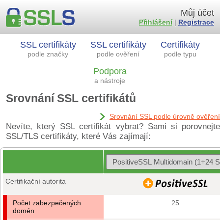
Můj účet
Přihlášení
|
Registrace
SSL certifikáty
SSL certifikáty
Certifikáty
podle značky
podle ověření
podle typu
Podpora
a nástroje
Srovnání SSL certifikátů
Srovnání SSL podle úrovně ověření
Nevíte, který SSL certifikát vybrat? Sami si porovnejte
SSL/TLS certifikáty, které Vás zajímají:
Certifikační autorita
Počet zabezpečených
25
domén