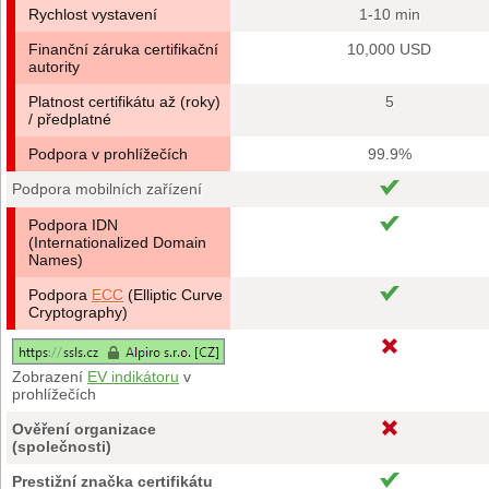
Rychlost vystavení
1-10 min
Finanční záruka certifikační
10,000 USD
autority
Platnost certifikátu až (roky)
5
/ předplatné
Podpora v prohlížečích
99.9%
Podpora mobilních zařízení
Podpora IDN
(Internationalized Domain
Names)
Podpora
ECC
(Elliptic Curve
Cryptography)
Zobrazení
EV indikátoru
v
prohlížečích
Ověření organizace
(společnosti)
Prestižní značka certifikátu