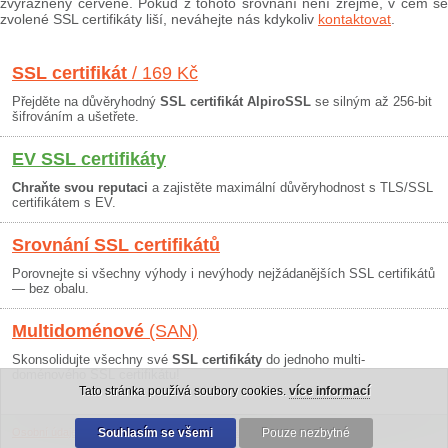
zvýrazněny červeně. Pokud z tohoto srovnání není zřejmé, v čem se
zvolené SSL certifikáty liší, neváhejte nás kdykoliv
kontaktovat
.
SSL certifikát
/ 169 Kč
Přejděte na důvěryhodný
SSL certifikát AlpiroSSL
se silným až 256-bit
šifrováním a ušetřete.
EV SSL certifikáty
Chraňte svou reputaci
a zajistěte maximální důvěryhodnost s TLS/SSL
certifikátem s EV.
Srovnání SSL certifikátů
Porovnejte si všechny výhody i nevýhody nejžádanějších SSL certifikátů
— bez obalu.
Multidoménové
(SAN)
Skonsolidujte všechny své
SSL certifikáty
do jednoho multi-
doménového SSL certifikátu!
Tato stránka používá soubory cookies.
více informací
Osobní údaje
|
Obchodní podmínky
Souhlasím se všemi
|
30 dní záruka
Pouze nezbytné