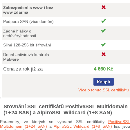
Zabezpečení s www i bez
www zdarma
Podpora SAN (více domén)
Žádné hlášky o
nedůvěryhodnosti
Silné 128-256 bit šifrování
Denní antivirová kontrola
Malware
Cena za rok již za
4 660 Kč
Koupit
Více o tomto SSL certifikátu
Srovnání SSL certifikátů PositiveSSL Multidomain
(1+24 SAN) a AlpiroSSL Wildcard (1+8 SAN)
Parametry, ve kterých se vybrané SSL certifikáty
PositiveSSL
Multidomain (1+24 SAN)
a
AlpiroSSL Wildcard (1+8 SAN)
liší, jso