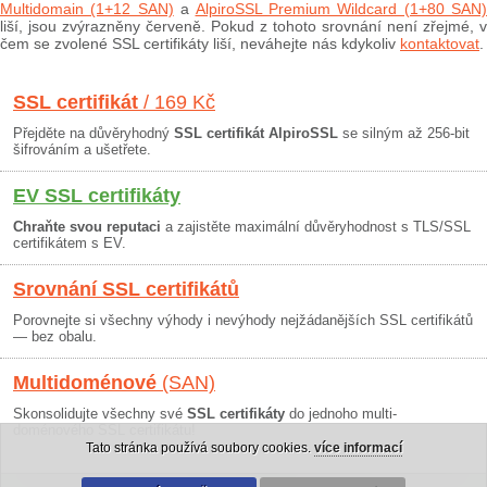
Multidomain (1+12 SAN)
a
AlpiroSSL Premium Wildcard (1+80 SAN)
liší, jsou zvýrazněny červeně. Pokud z tohoto srovnání není zřejmé, v
čem se zvolené SSL certifikáty liší, neváhejte nás kdykoliv
kontaktovat
.
SSL certifikát
/ 169 Kč
Přejděte na důvěryhodný
SSL certifikát AlpiroSSL
se silným až 256-bit
šifrováním a ušetřete.
EV SSL certifikáty
Chraňte svou reputaci
a zajistěte maximální důvěryhodnost s TLS/SSL
certifikátem s EV.
Srovnání SSL certifikátů
Porovnejte si všechny výhody i nevýhody nejžádanějších SSL certifikátů
— bez obalu.
Multidoménové
(SAN)
Skonsolidujte všechny své
SSL certifikáty
do jednoho multi-
doménového SSL certifikátu!
Tato stránka používá soubory cookies.
více informací