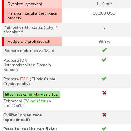
Rychlost vystavení
1-10 min
Finanční záruka certifikační
10,000 USD
autority
Platnost certifikátu až (roky) /
5
předplatné
Podpora v prohlížečích
99.9%
Podpora mobilních zařízení
Podpora IDN
(Internationalized Domain
Names)
Podpora
ECC
(Elliptic Curve
Cryptography)
Zobrazení
EV indikátoru
v
prohlížečích
Ověření organizace
(společnosti)
Prestižní značka certifikátu