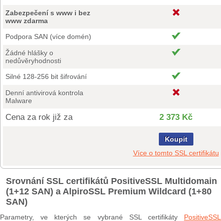
Zabezpečení s www i bez
www zdarma
Podpora SAN (více domén)
Žádné hlášky o
nedůvěryhodnosti
Silné 128-256 bit šifrování
Denní antivirová kontrola
Malware
Cena za rok již za
2 373 Kč
Koupit
Více o tomto SSL certifikátu
Srovnání SSL certifikátů PositiveSSL Multidomain
(1+12 SAN) a AlpiroSSL Premium Wildcard (1+80
SAN)
Parametry, ve kterých se vybrané SSL certifikáty
PositiveSSL