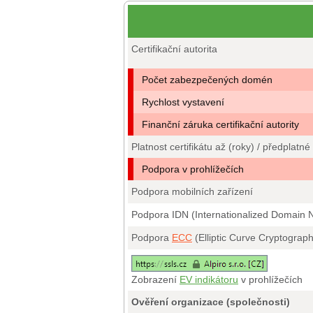
Certifikační autorita
Počet zabezpečených domén
Rychlost vystavení
Finanční záruka certifikační autority
Platnost certifikátu až (roky) / předplatné
Podpora v prohlížečích
Podpora mobilních zařízení
Podpora IDN (Internationalized Domain
Podpora
ECC
(Elliptic Curve Cryptograp
Zobrazení
EV indikátoru
v prohlížečích
Ověření organizace (společnosti)