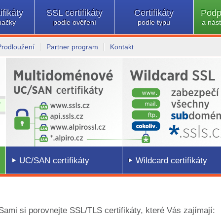
ifikáty
SSL certifikáty
Certifikáty
Podp
načky
podle ověření
podle typu
a nást
Prodloužení
Partner program
Kontakt
UC/SAN certifikáty
Wildcard certifikáty
 Sami si porovnejte SSL/TLS certifikáty, které Vás zajímají: