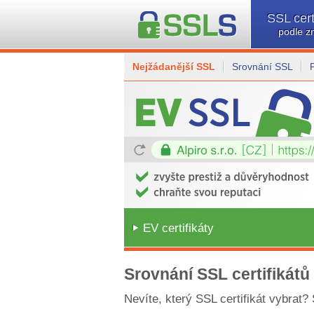
SSL cert
podle z
Nejžádanější SSL
Srovnání SSL
EV certifikáty
Srovnání SSL certifikátů
Nevíte, který SSL certifikát vybrat?