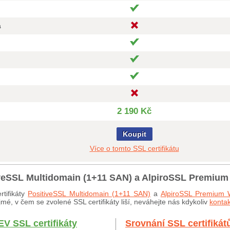
a
2 190 Kč
Koupit
Více o tomto SSL certifikátu
tiveSSL Multidomain (1+11 SAN) a AlpiroSSL Premium
rtifikáty
PositiveSSL Multidomain (1+11 SAN)
a
AlpiroSSL Premium 
mé, v čem se zvolené SSL certifikáty liší, neváhejte nás kdykoliv
kontak
EV SSL certifikáty
Srovnání SSL certifikát