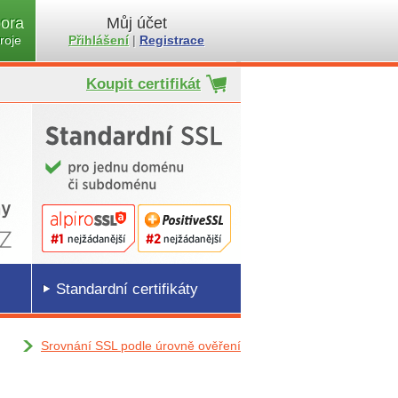
ora
Můj účet
roje
Přihlášení
|
Registrace
Koupit certifikát
Standardní certifikáty
Srovnání SSL podle úrovně ověření