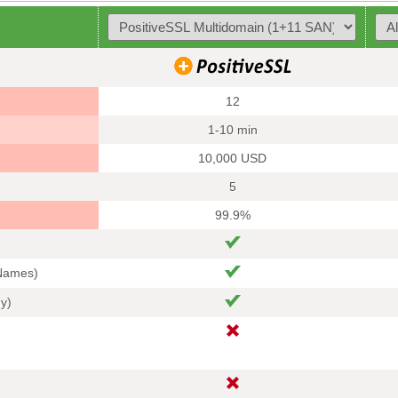
12
1-10 min
10,000 USD
5
99.9%
 Names)
hy)