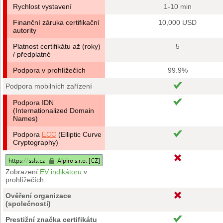
Rychlost vystavení
1-10 min
Finanční záruka certifikační
10,000 USD
autority
Platnost certifikátu až (roky)
5
/ předplatné
Podpora v prohlížečích
99.9%
Podpora mobilních zařízení
Podpora IDN
(Internationalized Domain
Names)
Podpora
ECC
(Elliptic Curve
Cryptography)
Zobrazení
EV indikátoru
v
prohlížečích
Ověření organizace
(společnosti)
Prestižní značka certifikátu