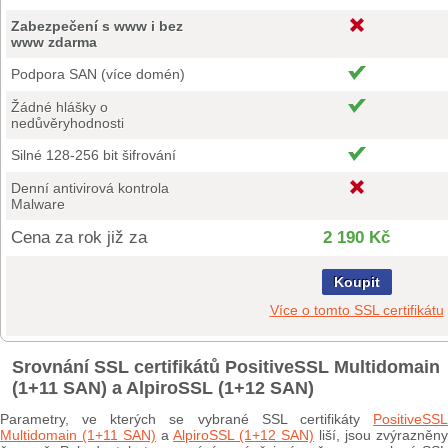
Zabezpečení s www i bez
www zdarma
Podpora SAN (více domén)
Žádné hlášky o
nedůvěryhodnosti
Silné 128-256 bit šifrování
Denní antivirová kontrola
Malware
Cena za rok již za
2 190 Kč
Koupit
Více o tomto SSL certifikátu
Srovnání SSL certifikátů PositiveSSL Multidomain
(1+11 SAN) a AlpiroSSL (1+12 SAN)
Parametry, ve kterých se vybrané SSL certifikáty
PositiveSSL
Multidomain (1+11 SAN)
a
AlpiroSSL (1+12 SAN)
liší, jsou zvýrazněny