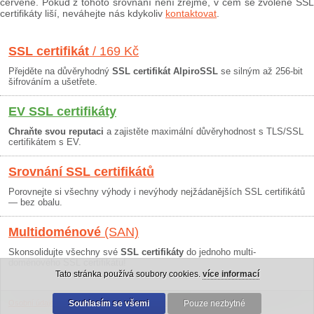
červeně. Pokud z tohoto srovnání není zřejmé, v čem se zvolené SSL
certifikáty liší, neváhejte nás kdykoliv
kontaktovat
.
SSL certifikát
/ 169 Kč
Přejděte na důvěryhodný
SSL certifikát AlpiroSSL
se silným až 256-bit
šifrováním a ušetřete.
EV SSL certifikáty
Chraňte svou reputaci
a zajistěte maximální důvěryhodnost s TLS/SSL
certifikátem s EV.
Srovnání SSL certifikátů
Porovnejte si všechny výhody i nevýhody nejžádanějších SSL certifikátů
— bez obalu.
Multidoménové
(SAN)
Skonsolidujte všechny své
SSL certifikáty
do jednoho multi-
doménového SSL certifikátu!
Tato stránka používá soubory cookies.
více informací
Osobní údaje
|
Obchodní podmínky
Souhlasím se všemi
|
30 dní záruka
Pouze nezbytné