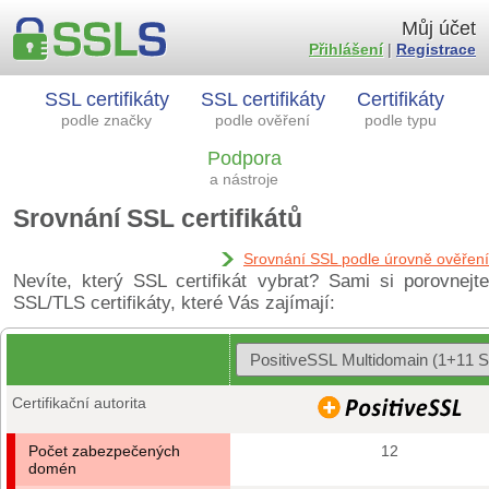
Můj účet
Přihlášení
|
Registrace
SSL certifikáty
SSL certifikáty
Certifikáty
podle značky
podle ověření
podle typu
Podpora
a nástroje
Srovnání SSL certifikátů
Srovnání SSL podle úrovně ověření
Nevíte, který SSL certifikát vybrat? Sami si porovnejte
SSL/TLS certifikáty, které Vás zajímají:
Certifikační autorita
Počet zabezpečených
12
domén