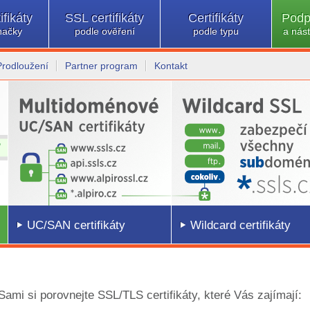
ifikáty
SSL certifikáty
Certifikáty
Podp
načky
podle ověření
podle typu
a nást
Prodloužení
Partner program
Kontakt
UC/SAN certifikáty
Wildcard certifikáty
 Sami si porovnejte SSL/TLS certifikáty, které Vás zajímají: