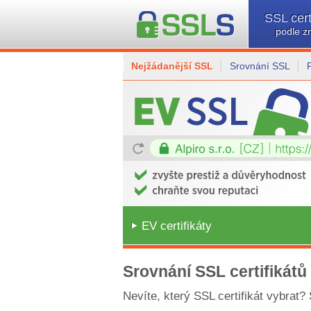
SSL cert
podle z
Nejžádanější SSL
Srovnání SSL
EV certifikáty
Srovnání SSL certifikátů
Nevíte, který SSL certifikát vybrat?