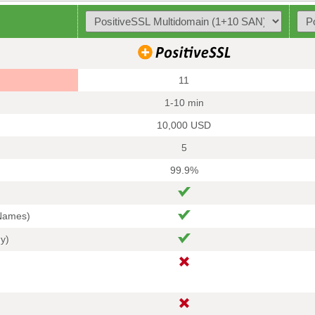
11
1-10 min
10,000 USD
5
99.9%
 Names)
hy)