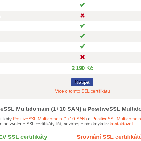
a
2 190 Kč
Koupit
Více o tomto SSL certifikátu
iveSSL Multidomain (1+10 SAN) a PositiveSSL Multi
ifikáty
PositiveSSL Multidomain (1+10 SAN)
a
PositiveSSL Multidomai
 se zvolené SSL certifikáty liší, neváhejte nás kdykoliv
kontaktovat
.
EV SSL certifikáty
Srovnání SSL certifikát