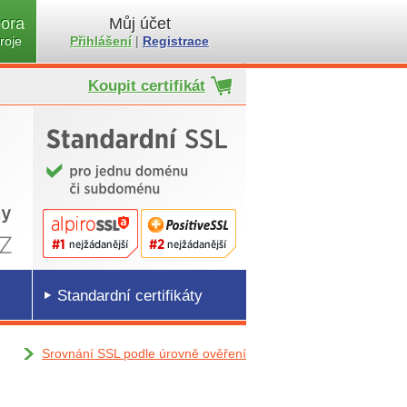
ora
Můj účet
roje
Přihlášení
|
Registrace
Koupit certifikát
Standardní certifikáty
Srovnání SSL podle úrovně ověření