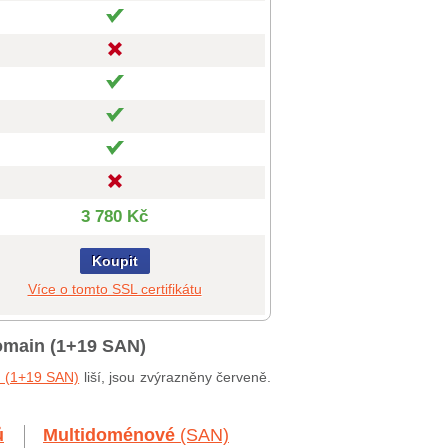
3 780 Kč
Koupit
Více o tomto SSL certifikátu
domain (1+19 SAN)
n (1+19 SAN)
liší, jsou zvýrazněny červeně.
ů
Multidoménové
(SAN)