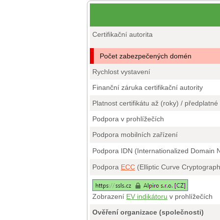
Certifikační autorita
Počet zabezpečených domén
Rychlost vystavení
Finanční záruka certifikační autority
Platnost certifikátu až (roky) / předplatné
Podpora v prohlížečích
Podpora mobilních zařízení
Podpora IDN (Internationalized Domain
Podpora
ECC
(Elliptic Curve Cryptograp
Zobrazení
EV indikátoru
v prohlížečích
Ověření organizace (společnosti)