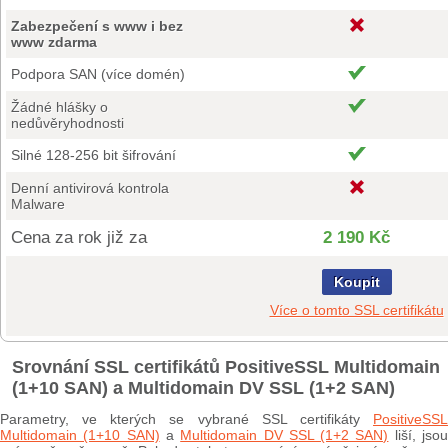
Zabezpečení s www i bez
www zdarma
Podpora SAN (více domén)
Žádné hlášky o
nedůvěryhodnosti
Silné 128-256 bit šifrování
Denní antivirová kontrola
Malware
Cena za rok již za
2 190 Kč
Koupit
Více o tomto SSL certifikátu
Srovnání SSL certifikátů PositiveSSL Multidomain
(1+10 SAN) a Multidomain DV SSL (1+2 SAN)
Parametry, ve kterých se vybrané SSL certifikáty
PositiveSSL
Multidomain (1+10 SAN)
a
Multidomain DV SSL (1+2 SAN)
liší, jso