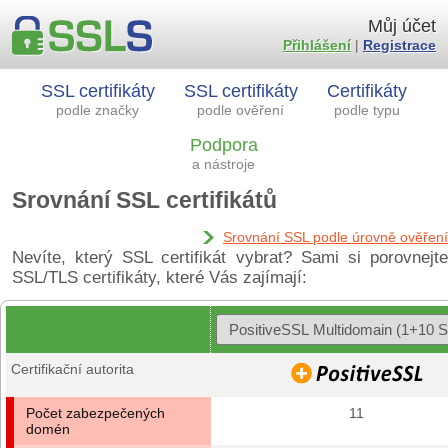
Můj účet
Přihlášení
|
Registrace
SSL certifikáty
SSL certifikáty
Certifikáty
podle značky
podle ověření
podle typu
Podpora
a nástroje
Srovnání SSL certifikátů
Srovnání SSL podle úrovně ověření
Nevíte, který SSL certifikát vybrat? Sami si porovnejte
SSL/TLS certifikáty, které Vás zajímají:
Certifikační autorita
Počet zabezpečených
11
domén