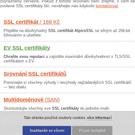
zvýrazněny červeně. Pokud z tohoto srovnání není zřejmé, v čem se
zvolené SSL certifikáty liší, neváhejte nás kdykoliv
kontaktovat
.
SSL certifikát
/ 169 Kč
Přejděte na důvěryhodný
SSL certifikát AlpiroSSL
se silným až 256-bit
šifrováním a ušetřete.
EV SSL certifikáty
Chraňte svou reputaci
a zajistěte maximální důvěryhodnost s TLS/SSL
certifikátem s EV.
Srovnání SSL certifikátů
Porovnejte si všechny výhody i nevýhody nejžádanějších SSL certifikátů
— bez obalu.
Multidoménové
(SAN)
Skonsolidujte všechny své
SSL certifikáty
do jednoho multi-
doménového SSL certifikátu!
Tato stránka používá soubory cookies.
více informací
Osobní údaje
|
Obchodní podmínky
Souhlasím se všemi
|
30 dní záruka
Pouze nezbytné