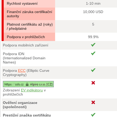
Rychlost vystavení
1-10 min
Finanční záruka certifikační
10,000 USD
autority
Platnost certifikátu až (roky)
5
/ předplatné
Podpora v prohlížečích
99.9%
Podpora mobilních zařízení
Podpora IDN
(Internationalized Domain
Names)
Podpora
ECC
(Elliptic Curve
Cryptography)
Zobrazení
EV indikátoru
v
prohlížečích
Ověření organizace
(společnosti)
Prestižní značka certifikátu