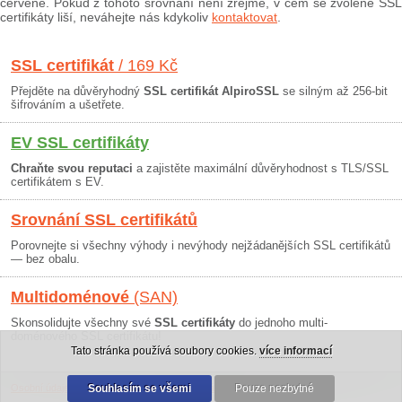
červeně. Pokud z tohoto srovnání není zřejmé, v čem se zvolené SSL
certifikáty liší, neváhejte nás kdykoliv
kontaktovat
.
SSL certifikát
/ 169 Kč
Přejděte na důvěryhodný
SSL certifikát AlpiroSSL
se silným až 256-bit
šifrováním a ušetřete.
EV SSL certifikáty
Chraňte svou reputaci
a zajistěte maximální důvěryhodnost s TLS/SSL
certifikátem s EV.
Srovnání SSL certifikátů
Porovnejte si všechny výhody i nevýhody nejžádanějších SSL certifikátů
— bez obalu.
Multidoménové
(SAN)
Skonsolidujte všechny své
SSL certifikáty
do jednoho multi-
doménového SSL certifikátu!
Tato stránka používá soubory cookies.
více informací
Osobní údaje
|
Obchodní podmínky
Souhlasím se všemi
|
30 dní záruka
Pouze nezbytné