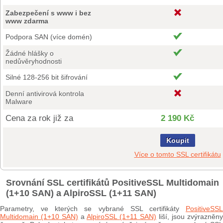
Zabezpečení s www i bez
www zdarma
Podpora SAN (více domén)
Žádné hlášky o
nedůvěryhodnosti
Silné 128-256 bit šifrování
Denní antivirová kontrola
Malware
Cena za rok již za
2 190 Kč
Koupit
Více o tomto SSL certifikátu
Srovnání SSL certifikátů PositiveSSL Multidomain
(1+10 SAN) a AlpiroSSL (1+11 SAN)
Parametry, ve kterých se vybrané SSL certifikáty
PositiveSSL
Multidomain (1+10 SAN)
a
AlpiroSSL (1+11 SAN)
liší, jsou zvýrazněny