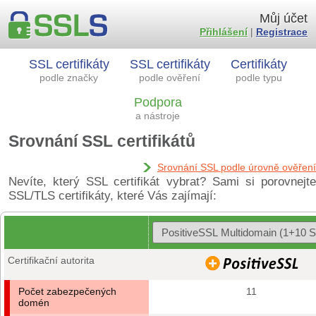
Můj účet
Přihlášení
|
Registrace
SSL certifikáty
SSL certifikáty
Certifikáty
podle značky
podle ověření
podle typu
Podpora
a nástroje
Srovnání SSL certifikátů
Srovnání SSL podle úrovně ověření
Nevíte, který SSL certifikát vybrat? Sami si porovnejte
SSL/TLS certifikáty, které Vás zajímají:
Certifikační autorita
Počet zabezpečených
11
domén