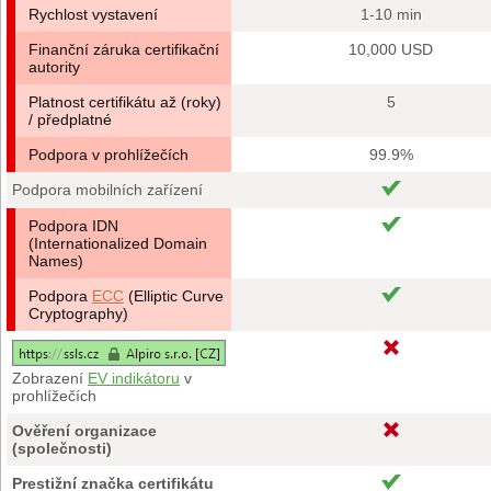
Rychlost vystavení
1-10 min
Finanční záruka certifikační
10,000 USD
autority
Platnost certifikátu až (roky)
5
/ předplatné
Podpora v prohlížečích
99.9%
Podpora mobilních zařízení
Podpora IDN
(Internationalized Domain
Names)
Podpora
ECC
(Elliptic Curve
Cryptography)
Zobrazení
EV indikátoru
v
prohlížečích
Ověření organizace
(společnosti)
Prestižní značka certifikátu