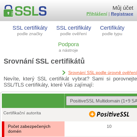
Můj účet
Přihlášení
|
Registrace
SSL certifikáty
SSL certifikáty
Certifikáty
podle značky
podle ověření
podle typu
Podpora
a nástroje
Srovnání SSL certifikátů
Srovnání SSL podle úrovně ověření
Nevíte, který SSL certifikát vybrat? Sami si porovnejte
SSL/TLS certifikáty, které Vás zajímají:
Certifikační autorita
Počet zabezpečených
10
domén