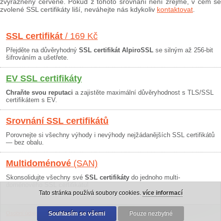
zvýrazněny červeně. Pokud z tohoto srovnání není zřejmé, v čem se
zvolené SSL certifikáty liší, neváhejte nás kdykoliv
kontaktovat
.
SSL certifikát
/ 169 Kč
Přejděte na důvěryhodný
SSL certifikát AlpiroSSL
se silným až 256-bit
šifrováním a ušetřete.
EV SSL certifikáty
Chraňte svou reputaci
a zajistěte maximální důvěryhodnost s TLS/SSL
certifikátem s EV.
Srovnání SSL certifikátů
Porovnejte si všechny výhody i nevýhody nejžádanějších SSL certifikátů
— bez obalu.
Multidoménové
(SAN)
Skonsolidujte všechny své
SSL certifikáty
do jednoho multi-
doménového SSL certifikátu!
Tato stránka používá soubory cookies.
více informací
Osobní údaje
|
Obchodní podmínky
Souhlasím se všemi
|
30 dní záruka
Pouze nezbytné