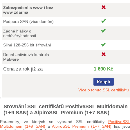
Zabezpečení s www i bez
www zdarma
Podpora SAN (více domén)
Žádné hlášky o
nedůvěryhodnosti
Silné 128-256 bit šifrování
Denní antivirová kontrola
Malware
Cena za rok již za
1 690 Kč
Koupit
Více o tomto SSL certifikátu
Srovnání SSL certifikátů PositiveSSL Multidomain
(1+9 SAN) a AlpiroSSL Premium (1+7 SAN)
Parametry, ve kterých se vybrané SSL certifikáty
PositiveSSL
Multidomain (1+9 SAN)
a
AlpiroSSL Premium (1+7 SAN)
liší, jso