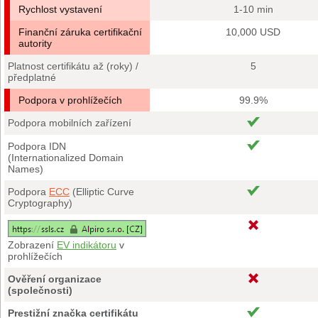
Rychlost vystavení
1-10 min
Finanční záruka certifikační
10,000 USD
autority
Platnost certifikátu až (roky) /
5
předplatné
Podpora v prohlížečích
99.9%
Podpora mobilních zařízení
Podpora IDN
(Internationalized Domain
Names)
Podpora
ECC
(Elliptic Curve
Cryptography)
Zobrazení
EV indikátoru
v
prohlížečích
Ověření organizace
(společnosti)
Prestižní značka certifikátu