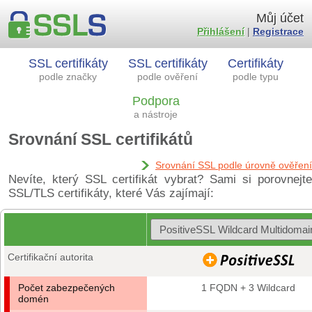
Můj účet
Přihlášení
|
Registrace
SSL certifikáty
SSL certifikáty
Certifikáty
podle značky
podle ověření
podle typu
Podpora
a nástroje
Srovnání SSL certifikátů
Srovnání SSL podle úrovně ověření
Nevíte, který SSL certifikát vybrat? Sami si porovnejte
SSL/TLS certifikáty, které Vás zajímají:
Certifikační autorita
Počet zabezpečených
1 FQDN + 3 Wildcard
domén