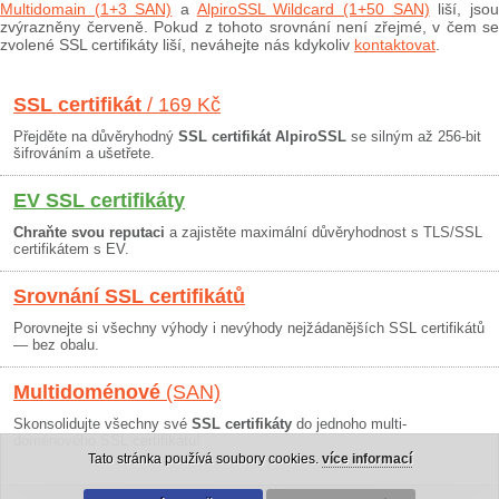
Multidomain (1+3 SAN)
a
AlpiroSSL Wildcard (1+50 SAN)
liší, jso
zvýrazněny červeně. Pokud z tohoto srovnání není zřejmé, v čem se
zvolené SSL certifikáty liší, neváhejte nás kdykoliv
kontaktovat
.
SSL certifikát
/ 169 Kč
Přejděte na důvěryhodný
SSL certifikát AlpiroSSL
se silným až 256-bit
šifrováním a ušetřete.
EV SSL certifikáty
Chraňte svou reputaci
a zajistěte maximální důvěryhodnost s TLS/SSL
certifikátem s EV.
Srovnání SSL certifikátů
Porovnejte si všechny výhody i nevýhody nejžádanějších SSL certifikátů
— bez obalu.
Multidoménové
(SAN)
Skonsolidujte všechny své
SSL certifikáty
do jednoho multi-
doménového SSL certifikátu!
Tato stránka používá soubory cookies.
více informací