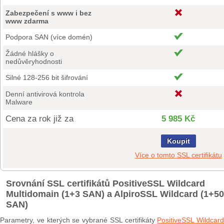
Zabezpečení s www i bez
www zdarma
Podpora SAN (více domén)
Žádné hlášky o
nedůvěryhodnosti
Silné 128-256 bit šifrování
Denní antivirová kontrola
Malware
Cena za rok již za
5 985 Kč
Koupit
Více o tomto SSL certifikátu
Srovnání SSL certifikátů PositiveSSL Wildcard
Multidomain (1+3 SAN) a AlpiroSSL Wildcard (1+50
SAN)
Parametry, ve kterých se vybrané SSL certifikáty
PositiveSSL Wildcard