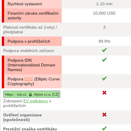
Rychlost vystavení
1-10 min
Finanční záruka certifikační
10,000 USD
autority
Platnost certifikátu až (roky) /
3
předplatné
Podpora v prohlížečích
99.9%
Podpora mobilních zařízení
Podpora IDN
(Internationalized Domain
Names)
Podpora
ECC
(Elliptic Curve
Cryptography)
Zobrazení
EV indikátoru
v
prohlížečích
Ověření organizace
(společnosti)
Prestižní značka certifikátu